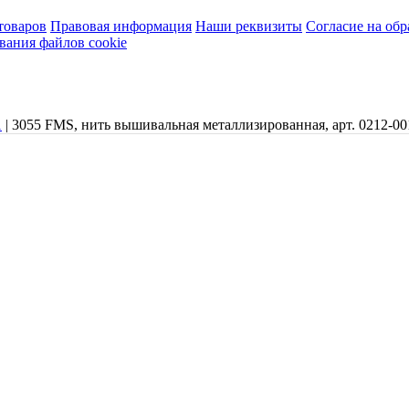
товаров
Правовая информация
Наши реквизиты
Согласие на об
вания файлов cookie
1
|
3055 FMS, нить вышивальная металлизированная, арт. 0212-001