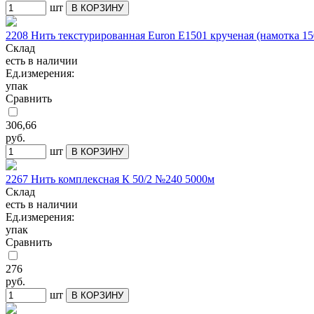
шт
В КОРЗИНУ
2208 Нить текстурированная Euron Е1501 крученая (намотка 15
Склад
есть в наличии
Ед.измерения:
упак
Сравнить
306,66
руб.
шт
В КОРЗИНУ
2267 Нить комплексная К 50/2 №240 5000м
Склад
есть в наличии
Ед.измерения:
упак
Сравнить
276
руб.
шт
В КОРЗИНУ