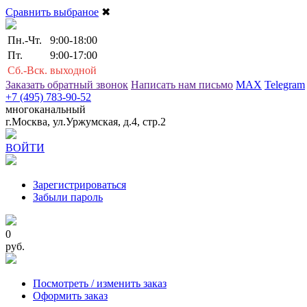
Сравнить выбраное
✖
Пн.-Чт.
9:00-18:00
Пт.
9:00-17:00
Сб.-Вск.
выходной
Заказать обратный звонок
Написать нам письмо
MAX
Telegram
+7 (495) 783-90-52
многоканальный
г.Москва, ул.Уржумская, д.4, стр.2
ВОЙТИ
Зарегистрироваться
Забыли пароль
0
руб.
Посмотреть / изменить заказ
Оформить заказ