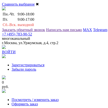
Сравнить выбраное
✖
Пн.-Чт.
9:00-18:00
Пт.
9:00-17:00
Сб.-Вск.
выходной
Заказать обратный звонок
Написать нам письмо
MAX
Telegram
+7 (495) 783-90-52
многоканальный
г.Москва, ул.Уржумская, д.4, стр.2
ВОЙТИ
Зарегистрироваться
Забыли пароль
0
руб.
Посмотреть / изменить заказ
Оформить заказ