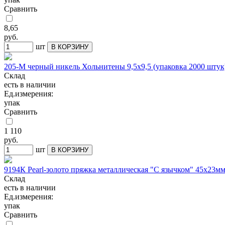
Сравнить
8,65
руб.
шт
В КОРЗИНУ
205-М черный никель Хольнитены 9,5х9,5 (упаковка 2000 штук
Склад
есть в наличии
Ед.измерения:
упак
Сравнить
1 110
руб.
шт
В КОРЗИНУ
9194К Pearl-золото пряжка металлическая "С язычком" 45х23м
Склад
есть в наличии
Ед.измерения:
упак
Сравнить