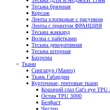
Тесьма ДЛЯ БЭЙДЖЕЙ 11мм
Тесьма брючная
Корсаж
Ленты хлопковые с рисунком
Ленты с принтом ФРАНЦИЯ
Тесьма жаккард
Волна с пайетками
Тесьма декоративная
Тесьма шторная
Бахрома
Ткани
Сингапур (Манго)
Ткань Габардин
Курточные, тентовые ткани
Кошачий глаз Cat's eye TPU
Остин TPU 3000
Белфаст
Честер