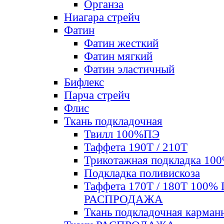
Органза
Ниагара стрейч
Фатин
Фатин жесткий
Фатин мягкий
Фатин элаcтичный
Бифлекс
Парча стрейч
Флис
Ткань подкладочная
Твилл 100%ПЭ
Таффета 190Т / 210Т
Трикотажная подкладка 10
Подкладка поливискоза
Таффета 170Т / 180Т 100%
РАСПРОДАЖА
Ткань подкладочная карман