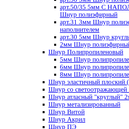
арт.50/35 5мм С НА
Шнур полиэфирный
арт.31 3мм Шнур полиэ
наполнителем
арт.30 5мм Шнур кругл
2мм Шнур полиэфирны
Шнур Полипропиленовый
5мм Шнур полипропил
6мм Шнур полипропил
8мм Шнур полипропил
Шнур эластичный плоский 
Шнур со светоотражающей
Шнур атласный "круглый" 
Шнур метализированный
Шнур Витой
Шнур Акрил
Шнур ПЭ