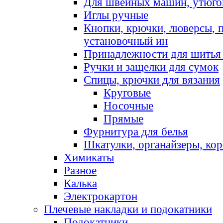
Для швейных машин, утюго
Иглы ручные
Кнопки, крючки, люверсы, 
установочный ин
Принадлежности для шитья 
Ручки и защелки для сумок
Спицы, крючки для вязания
Круговые
Носочные
Прямые
Фурнитура для белья
Шкатулки, органайзеры, кор
Химикаты
Разное
Калька
Электрокартон
Плечевые накладки и подокатники
Подокатники