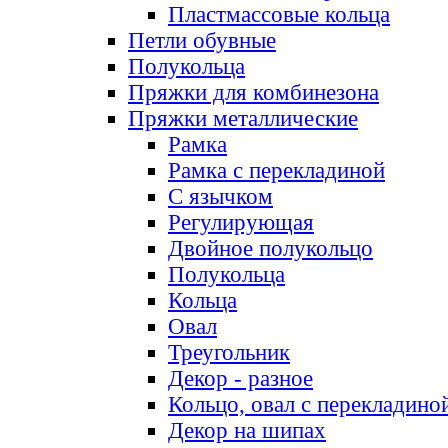
Пластмассовые кольца
Петли обувные
Полукольца
Пряжки для комбинезона
Пряжки металлические
Рамка
Рамка с перекладиной
С язычком
Регулирующая
Двойное полукольцо
Полукольца
Кольца
Овал
Треугольник
Декор - разное
Кольцо, овал с перекладино
Декор на шипах