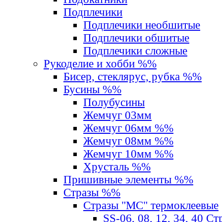
Подплечики
Подплечики необшитые
Подплечики обшитые
Подплечики сложные
Рукоделие и хобби %%
Бисер, стеклярус, рубка %%
Бусины %%
Полубусины
Жемчуг 03мм
Жемчуг 06мм %%
Жемчуг 08мм %%
Жемчуг 10мм %%
Хрусталь %%
Пришивные элементы %%
Стразы %%
Стразы "MС" термоклеевые
SS-06, 08, 12, 34, 40 С