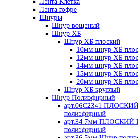
Лента Клетка
Лента гофре
Шнуры
Шнур вощеный
Шнур ХБ
Шнур ХБ плоский
10мм шнур ХБ пло
12мм шнур ХБ пло
14мм шнур ХБ пло
15мм шнур ХБ пло
20мм шнур ХБ пло
Шнур ХБ круглый
Шнур Полиэфирный
арт.06С2341 ПЛОСКИ
полиэфирный
арт.34 7мм ПЛОСКИЙ
полиэфирный
арт.36 5мм Шнур поли