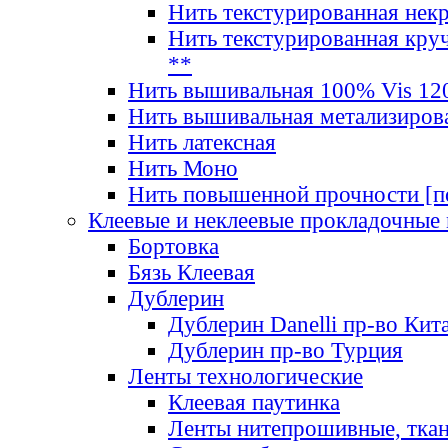
Нить текстурированная нек
Нить текстурированная круч
**
Нить вышивальная 100% Vis 120
Нить вышивальная метализиров
Нить латексная
Нить Моно
Нить повышенной прочности [под
Клеевые и неклеевые прокладочные
Бортовка
Бязь Клеевая
Дублерин
Дублерин Danelli пр-во Кит
Дублерин пр-во Турция
Ленты технологические
Клеевая паутинка
Ленты нитепрошивные, ткан