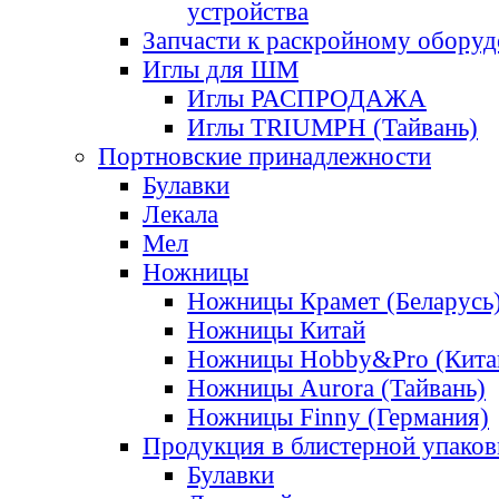
устройства
Запчасти к раскройному обору
Иглы для ШМ
Иглы РАСПРОДАЖА
Иглы TRIUMPH (Тайвань)
Портновские принадлежности
Булавки
Лекала
Мел
Ножницы
Ножницы Крамет (Беларусь
Ножницы Китай
Ножницы Hobby&Pro (Кита
Ножницы Aurora (Тайвань)
Ножницы Finny (Германия)
Продукция в блистерной упаков
Булавки