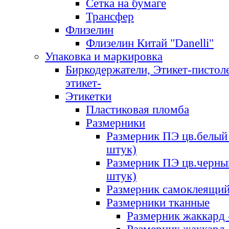
Сетка на бумаге
Трансфер
Флизелин
Флизелин Китай "Danelli"
Упаковка и маркировка
Биркодержатели, Этикет-пистоле
этикет-
Этикетки
Пластиковая пломба
Размерники
Размерник ПЭ цв.белый 
штук)
Размерник ПЭ цв.черны
штук)
Размерник самоклеящи
Размерники тканные
Размерник жаккард 