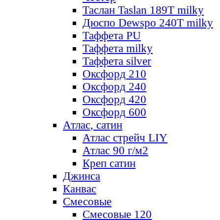
Таслан Taslan 189T milky
Дюспо Dewspo 240T milky
Таффета PU
Таффета milky
Таффета silver
Оксфорд 210
Оксфорд 240
Оксфорд 420
Оксфорд 600
Атлас, сатин
Атлас стрейч LIY
Атлас 90 г/м2
Креп сатин
Джинса
Канвас
Смесовые
Смесовые 120