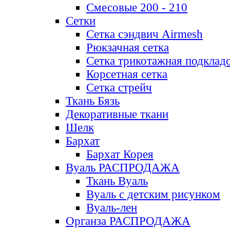
Смесовые 200 - 210
Сетки
Сетка сэндвич Airmesh
Рюкзачная сетка
Сетка трикотажная подклад
Корсетная сетка
Сетка стрейч
Ткань Бязь
Декоративные ткани
Шелк
Бархат
Бархат Корея
Вуаль РАСПРОДАЖА
Ткань Вуаль
Вуаль с детским рисунком
Вуаль-лен
Органза РАСПРОДАЖА