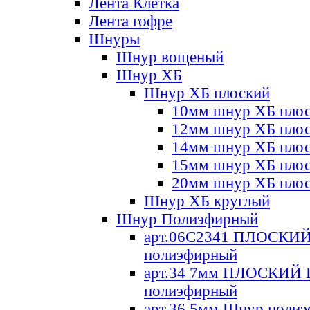
Лента Клетка
Лента гофре
Шнуры
Шнур вощеный
Шнур ХБ
Шнур ХБ плоский
10мм шнур ХБ пло
12мм шнур ХБ пло
14мм шнур ХБ пло
15мм шнур ХБ пло
20мм шнур ХБ пло
Шнур ХБ круглый
Шнур Полиэфирный
арт.06С2341 ПЛОСКИ
полиэфирный
арт.34 7мм ПЛОСКИЙ
полиэфирный
арт.36 5мм Шнур поли