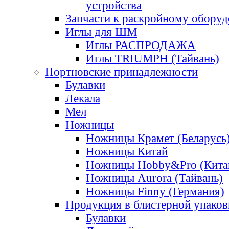
устройства
Запчасти к раскройному обору
Иглы для ШМ
Иглы РАСПРОДАЖА
Иглы TRIUMPH (Тайвань)
Портновские принадлежности
Булавки
Лекала
Мел
Ножницы
Ножницы Крамет (Беларусь
Ножницы Китай
Ножницы Hobby&Pro (Кита
Ножницы Aurora (Тайвань)
Ножницы Finny (Германия)
Продукция в блистерной упаков
Булавки