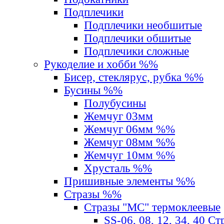
Подплечики
Подплечики необшитые
Подплечики обшитые
Подплечики сложные
Рукоделие и хобби %%
Бисер, стеклярус, рубка %%
Бусины %%
Полубусины
Жемчуг 03мм
Жемчуг 06мм %%
Жемчуг 08мм %%
Жемчуг 10мм %%
Хрусталь %%
Пришивные элементы %%
Стразы %%
Стразы "MС" термоклеевые
SS-06, 08, 12, 34, 40 С