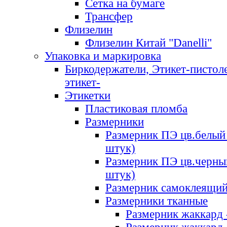
Сетка на бумаге
Трансфер
Флизелин
Флизелин Китай "Danelli"
Упаковка и маркировка
Биркодержатели, Этикет-пистоле
этикет-
Этикетки
Пластиковая пломба
Размерники
Размерник ПЭ цв.белый 
штук)
Размерник ПЭ цв.черны
штук)
Размерник самоклеящи
Размерники тканные
Размерник жаккард 