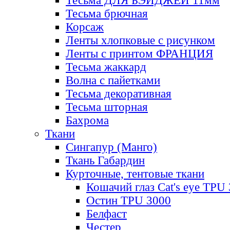
Тесьма ДЛЯ БЭЙДЖЕЙ 11мм
Тесьма брючная
Корсаж
Ленты хлопковые с рисунком
Ленты с принтом ФРАНЦИЯ
Тесьма жаккард
Волна с пайетками
Тесьма декоративная
Тесьма шторная
Бахрома
Ткани
Сингапур (Манго)
Ткань Габардин
Курточные, тентовые ткани
Кошачий глаз Cat's eye TPU
Остин TPU 3000
Белфаст
Честер