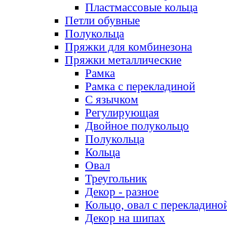
Пластмассовые кольца
Петли обувные
Полукольца
Пряжки для комбинезона
Пряжки металлические
Рамка
Рамка с перекладиной
С язычком
Регулирующая
Двойное полукольцо
Полукольца
Кольца
Овал
Треугольник
Декор - разное
Кольцо, овал с перекладино
Декор на шипах