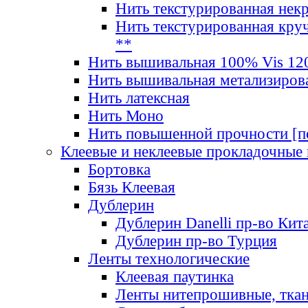
Нить текстурированная нек
Нить текстурированная круч
**
Нить вышивальная 100% Vis 120
Нить вышивальная метализиров
Нить латексная
Нить Моно
Нить повышенной прочности [под
Клеевые и неклеевые прокладочные
Бортовка
Бязь Клеевая
Дублерин
Дублерин Danelli пр-во Кит
Дублерин пр-во Турция
Ленты технологические
Клеевая паутинка
Ленты нитепрошивные, ткан