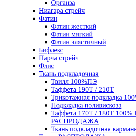
Органза
Ниагара стрейч
Фатин
Фатин жесткий
Фатин мягкий
Фатин элаcтичный
Бифлекс
Парча стрейч
Флис
Ткань подкладочная
Твилл 100%ПЭ
Таффета 190Т / 210Т
Трикотажная подкладка 10
Подкладка поливискоза
Таффета 170Т / 180Т 100%
РАСПРОДАЖА
Ткань подкладочная карман