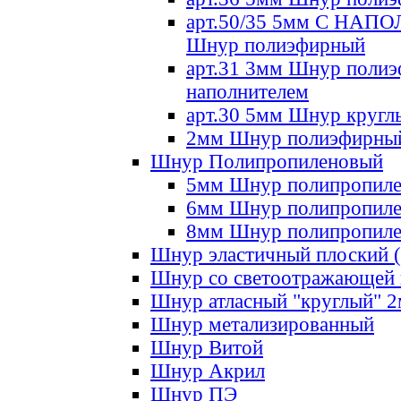
арт.50/35 5мм С НА
Шнур полиэфирный
арт.31 3мм Шнур полиэ
наполнителем
арт.30 5мм Шнур кругл
2мм Шнур полиэфирны
Шнур Полипропиленовый
5мм Шнур полипропил
6мм Шнур полипропил
8мм Шнур полипропил
Шнур эластичный плоский 
Шнур со светоотражающей
Шнур атласный "круглый" 
Шнур метализированный
Шнур Витой
Шнур Акрил
Шнур ПЭ