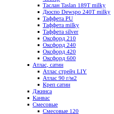
Таслан Taslan 189T milky
Дюспо Dewspo 240T milky
Таффета PU
Таффета milky
Таффета silver
Оксфорд 210
Оксфорд 240
Оксфорд 420
Оксфорд 600
Атлас, сатин
Атлас стрейч LIY
Атлас 90 г/м2
Креп сатин
Джинса
Канвас
Смесовые
Смесовые 120