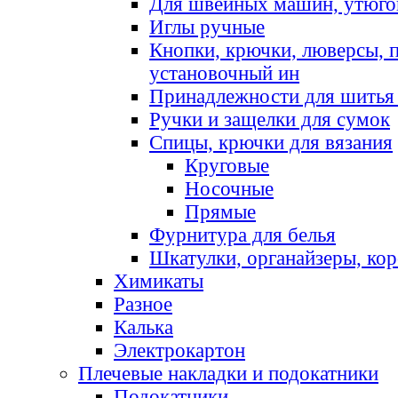
Для швейных машин, утюго
Иглы ручные
Кнопки, крючки, люверсы, 
установочный ин
Принадлежности для шитья 
Ручки и защелки для сумок
Спицы, крючки для вязания
Круговые
Носочные
Прямые
Фурнитура для белья
Шкатулки, органайзеры, кор
Химикаты
Разное
Калька
Электрокартон
Плечевые накладки и подокатники
Подокатники