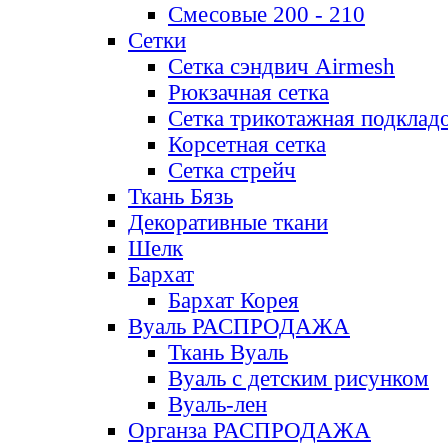
Смесовые 200 - 210
Сетки
Сетка сэндвич Airmesh
Рюкзачная сетка
Сетка трикотажная подклад
Корсетная сетка
Сетка стрейч
Ткань Бязь
Декоративные ткани
Шелк
Бархат
Бархат Корея
Вуаль РАСПРОДАЖА
Ткань Вуаль
Вуаль с детским рисунком
Вуаль-лен
Органза РАСПРОДАЖА