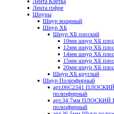
Лента Клетка
Лента гофре
Шнуры
Шнур вощеный
Шнур ХБ
Шнур ХБ плоский
10мм шнур ХБ пло
12мм шнур ХБ пло
14мм шнур ХБ пло
15мм шнур ХБ пло
20мм шнур ХБ пло
Шнур ХБ круглый
Шнур Полиэфирный
арт.06С2341 ПЛОСКИ
полиэфирный
арт.34 7мм ПЛОСКИЙ
полиэфирный
арт.36 5мм Шнур поли