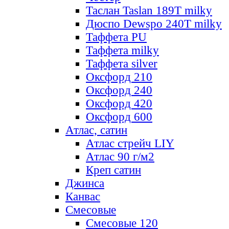
Таслан Taslan 189T milky
Дюспо Dewspo 240T milky
Таффета PU
Таффета milky
Таффета silver
Оксфорд 210
Оксфорд 240
Оксфорд 420
Оксфорд 600
Атлас, сатин
Атлас стрейч LIY
Атлас 90 г/м2
Креп сатин
Джинса
Канвас
Смесовые
Смесовые 120