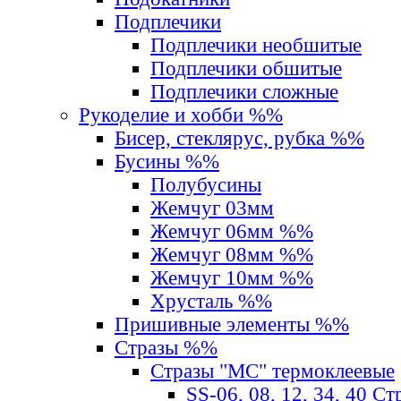
Подплечики
Подплечики необшитые
Подплечики обшитые
Подплечики сложные
Рукоделие и хобби %%
Бисер, стеклярус, рубка %%
Бусины %%
Полубусины
Жемчуг 03мм
Жемчуг 06мм %%
Жемчуг 08мм %%
Жемчуг 10мм %%
Хрусталь %%
Пришивные элементы %%
Стразы %%
Стразы "MС" термоклеевые
SS-06, 08, 12, 34, 40 С