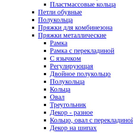
Пластмассовые кольца
Петли обувные
Полукольца
Пряжки для комбинезона
Пряжки металлические
Рамка
Рамка с перекладиной
С язычком
Регулирующая
Двойное полукольцо
Полукольца
Кольца
Овал
Треугольник
Декор - разное
Кольцо, овал с перекладино
Декор на шипах