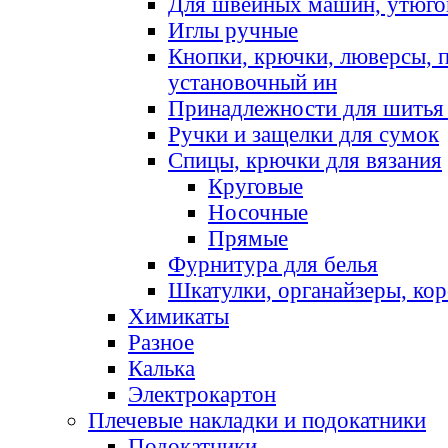
Для швейных машин, утюго
Иглы ручные
Кнопки, крючки, люверсы, 
установочный ин
Принадлежности для шитья 
Ручки и защелки для сумок
Спицы, крючки для вязания
Круговые
Носочные
Прямые
Фурнитура для белья
Шкатулки, органайзеры, кор
Химикаты
Разное
Калька
Электрокартон
Плечевые накладки и подокатники
Подокатники