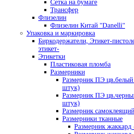
Сетка на бумаге
Трансфер
Флизелин
Флизелин Китай "Danelli"
Упаковка и маркировка
Биркодержатели, Этикет-пистоле
этикет-
Этикетки
Пластиковая пломба
Размерники
Размерник ПЭ цв.белый 
штук)
Размерник ПЭ цв.черны
штук)
Размерник самоклеящи
Размерники тканные
Размерник жаккард 