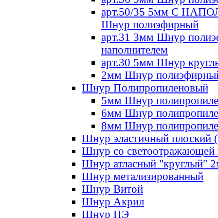
арт.50/35 5мм С НА
Шнур полиэфирный
арт.31 3мм Шнур полиэ
наполнителем
арт.30 5мм Шнур кругл
2мм Шнур полиэфирны
Шнур Полипропиленовый
5мм Шнур полипропил
6мм Шнур полипропил
8мм Шнур полипропил
Шнур эластичный плоский 
Шнур со светоотражающей
Шнур атласный "круглый" 
Шнур метализированный
Шнур Витой
Шнур Акрил
Шнур ПЭ