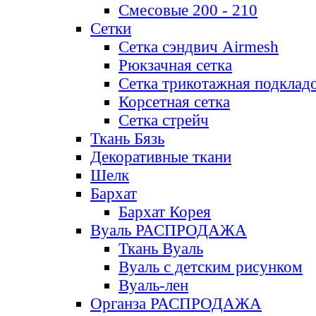
Смесовые 200 - 210
Сетки
Сетка сэндвич Airmesh
Рюкзачная сетка
Сетка трикотажная подклад
Корсетная сетка
Сетка стрейч
Ткань Бязь
Декоративные ткани
Шелк
Бархат
Бархат Корея
Вуаль РАСПРОДАЖА
Ткань Вуаль
Вуаль с детским рисунком
Вуаль-лен
Органза РАСПРОДАЖА