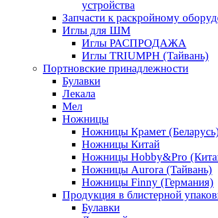
устройства
Запчасти к раскройному обору
Иглы для ШМ
Иглы РАСПРОДАЖА
Иглы TRIUMPH (Тайвань)
Портновские принадлежности
Булавки
Лекала
Мел
Ножницы
Ножницы Крамет (Беларусь
Ножницы Китай
Ножницы Hobby&Pro (Кита
Ножницы Aurora (Тайвань)
Ножницы Finny (Германия)
Продукция в блистерной упаков
Булавки