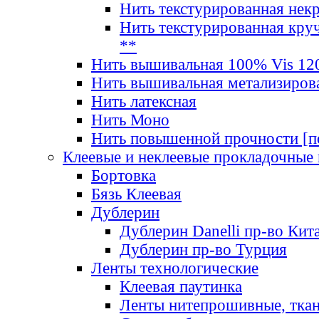
Нить текстурированная нек
Нить текстурированная круч
**
Нить вышивальная 100% Vis 120
Нить вышивальная метализиров
Нить латексная
Нить Моно
Нить повышенной прочности [под
Клеевые и неклеевые прокладочные
Бортовка
Бязь Клеевая
Дублерин
Дублерин Danelli пр-во Кит
Дублерин пр-во Турция
Ленты технологические
Клеевая паутинка
Ленты нитепрошивные, ткан