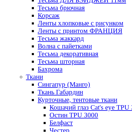
Тесьма ДЛЯ БЭЙДЖЕЙ 11мм
Тесьма брючная
Корсаж
Ленты хлопковые с рисунком
Ленты с принтом ФРАНЦИЯ
Тесьма жаккард
Волна с пайетками
Тесьма декоративная
Тесьма шторная
Бахрома
Ткани
Сингапур (Манго)
Ткань Габардин
Курточные, тентовые ткани
Кошачий глаз Cat's eye TPU
Остин TPU 3000
Белфаст
Честер