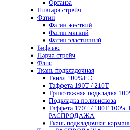
Органза
Ниагара стрейч
Фатин
Фатин жесткий
Фатин мягкий
Фатин элаcтичный
Бифлекс
Парча стрейч
Флис
Ткань подкладочная
Твилл 100%ПЭ
Таффета 190Т / 210Т
Трикотажная подкладка 10
Подкладка поливискоза
Таффета 170Т / 180Т 100%
РАСПРОДАЖА
Ткань подкладочная карман