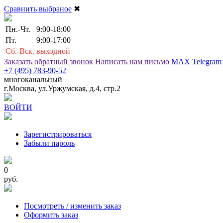
Сравнить выбраное
✖
Пн.-Чт.
9:00-18:00
Пт.
9:00-17:00
Сб.-Вск.
выходной
Заказать обратный звонок
Написать нам письмо
MAX
Telegram
+7 (495) 783-90-52
многоканальный
г.Москва, ул.Уржумская, д.4, стр.2
ВОЙТИ
Зарегистрироваться
Забыли пароль
0
руб.
Посмотреть / изменить заказ
Оформить заказ