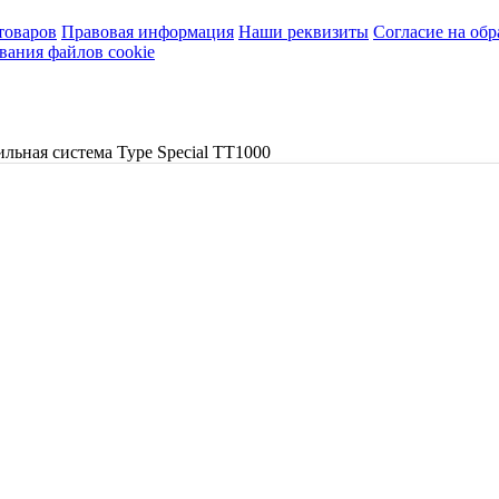
товаров
Правовая информация
Наши реквизиты
Согласие на об
вания файлов cookie
ильная система Type Special TT1000