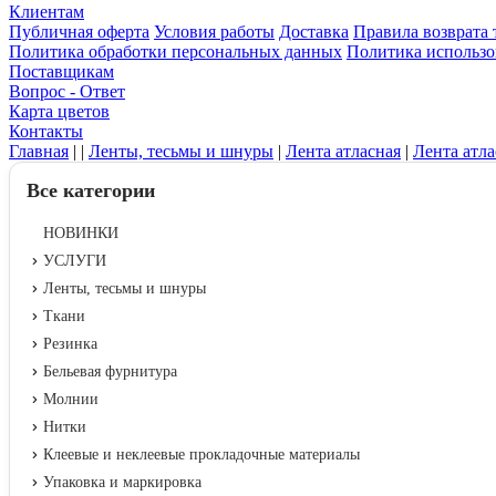
Клиентам
Публичная оферта
Условия работы
Доставка
Правила возврата 
Политика обработки персональных данных
Политика использо
Поставщикам
Вопрос - Ответ
Карта цветов
Контакты
Главная
|
|
Ленты, тесьмы и шнуры
|
Лента атласная
|
Лента атла
Все категории
НОВИНКИ
УСЛУГИ
Ленты, тесьмы и шнуры
Ткани
Резинка
Бельевая фурнитура
Молнии
Нитки
Клеевые и неклеевые прокладочные материалы
Упаковка и маркировка