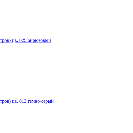
ров) цв. 025 бирюзовый
ров) цв. 013 темно-серый