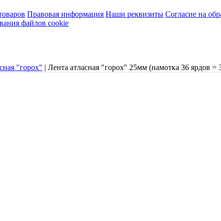
товаров
Правовая информация
Наши реквизиты
Согласие на об
вания файлов cookie
сная "горох"
|
Лента атласная "горох" 25мм (намотка 36 ярдов = 