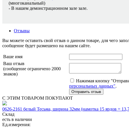
(многоканальный)
- В нашем демонстрационном зале зале.
Отзывы
Вы можете оставить свой отзыв о данном товаре, для чего за
сообщение будет размешено на нашем сайте.
Ваше имя
Ваш отзыв
(сообщение ограничено 2000
знаков)
Нажимая кнопку "Отправит
персональных данных"
.
С ЭТИМ ТОВАРОМ ПОКУПАЮТ
0626-2161 белый Тесьма, ширина 32мм (намотка 15 ярдов = 13,7
Склад
есть в наличии
Ед.измерения: