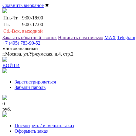
Сравнить выбраное
✖
Пн.-Чт.
9:00-18:00
Пт.
9:00-17:00
Сб.-Вск.
выходной
Заказать обратный звонок
Написать нам письмо
MAX
Telegram
+7 (495) 783-90-52
многоканальный
г.Москва, ул.Уржумская, д.4, стр.2
ВОЙТИ
Зарегистрироваться
Забыли пароль
0
руб.
Посмотреть / изменить заказ
Оформить заказ