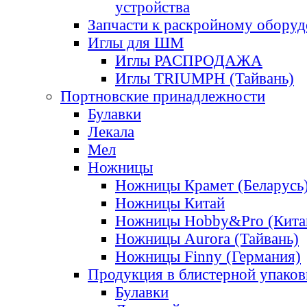
устройства
Запчасти к раскройному обору
Иглы для ШМ
Иглы РАСПРОДАЖА
Иглы TRIUMPH (Тайвань)
Портновские принадлежности
Булавки
Лекала
Мел
Ножницы
Ножницы Крамет (Беларусь
Ножницы Китай
Ножницы Hobby&Pro (Кита
Ножницы Aurora (Тайвань)
Ножницы Finny (Германия)
Продукция в блистерной упаков
Булавки