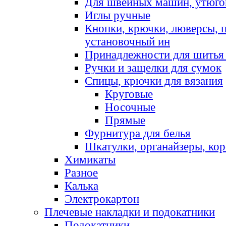
Для швейных машин, утюго
Иглы ручные
Кнопки, крючки, люверсы, 
установочный ин
Принадлежности для шитья 
Ручки и защелки для сумок
Спицы, крючки для вязания
Круговые
Носочные
Прямые
Фурнитура для белья
Шкатулки, органайзеры, кор
Химикаты
Разное
Калька
Электрокартон
Плечевые накладки и подокатники
Подокатники