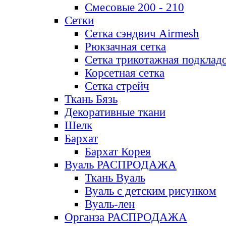
Смесовые 200 - 210
Сетки
Сетка сэндвич Airmesh
Рюкзачная сетка
Сетка трикотажная подклад
Корсетная сетка
Сетка стрейч
Ткань Бязь
Декоративные ткани
Шелк
Бархат
Бархат Корея
Вуаль РАСПРОДАЖА
Ткань Вуаль
Вуаль с детским рисунком
Вуаль-лен
Органза РАСПРОДАЖА