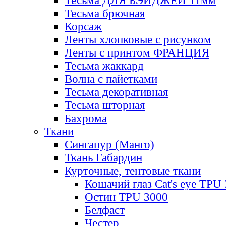
Тесьма ДЛЯ БЭЙДЖЕЙ 11мм
Тесьма брючная
Корсаж
Ленты хлопковые с рисунком
Ленты с принтом ФРАНЦИЯ
Тесьма жаккард
Волна с пайетками
Тесьма декоративная
Тесьма шторная
Бахрома
Ткани
Сингапур (Манго)
Ткань Габардин
Курточные, тентовые ткани
Кошачий глаз Cat's eye TPU
Остин TPU 3000
Белфаст
Честер