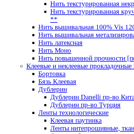
Нить текстурированная нек
Нить текстурированная круч
**
Нить вышивальная 100% Vis 120
Нить вышивальная метализиров
Нить латексная
Нить Моно
Нить повышенной прочности [под
Клеевые и неклеевые прокладочные
Бортовка
Бязь Клеевая
Дублерин
Дублерин Danelli пр-во Кит
Дублерин пр-во Турция
Ленты технологические
Клеевая паутинка
Ленты нитепрошивные, ткан