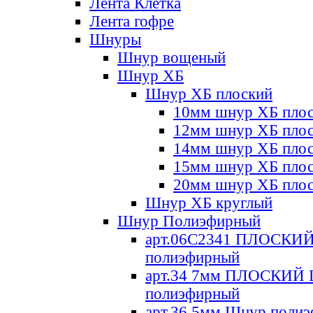
Лента Клетка
Лента гофре
Шнуры
Шнур вощеный
Шнур ХБ
Шнур ХБ плоский
10мм шнур ХБ пло
12мм шнур ХБ пло
14мм шнур ХБ пло
15мм шнур ХБ пло
20мм шнур ХБ пло
Шнур ХБ круглый
Шнур Полиэфирный
арт.06С2341 ПЛОСКИ
полиэфирный
арт.34 7мм ПЛОСКИЙ
полиэфирный
арт.36 5мм Шнур поли