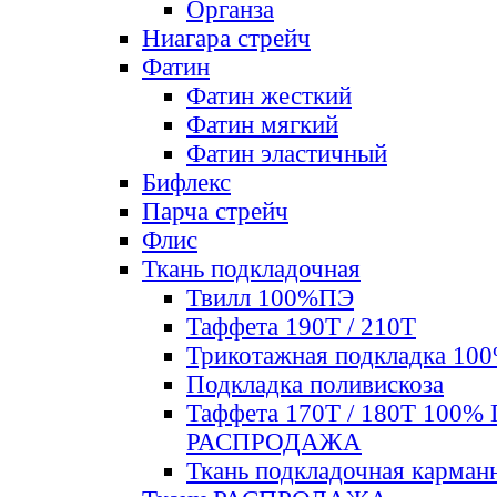
Органза
Ниагара стрейч
Фатин
Фатин жесткий
Фатин мягкий
Фатин элаcтичный
Бифлекс
Парча стрейч
Флис
Ткань подкладочная
Твилл 100%ПЭ
Таффета 190Т / 210Т
Трикотажная подкладка 10
Подкладка поливискоза
Таффета 170Т / 180Т 100%
РАСПРОДАЖА
Ткань подкладочная карман