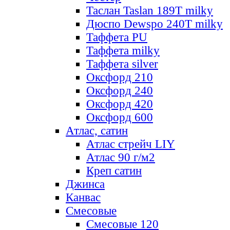
Таслан Taslan 189T milky
Дюспо Dewspo 240T milky
Таффета PU
Таффета milky
Таффета silver
Оксфорд 210
Оксфорд 240
Оксфорд 420
Оксфорд 600
Атлас, сатин
Атлас стрейч LIY
Атлас 90 г/м2
Креп сатин
Джинса
Канвас
Смесовые
Смесовые 120