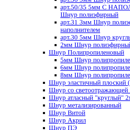
арт.50/35 5мм С НА
Шнур полиэфирный
арт.31 3мм Шнур полиэ
наполнителем
арт.30 5мм Шнур кругл
2мм Шнур полиэфирны
Шнур Полипропиленовый
5мм Шнур полипропил
6мм Шнур полипропил
8мм Шнур полипропил
Шнур эластичный плоский 
Шнур со светоотражающей
Шнур атласный "круглый" 
Шнур метализированный
Шнур Витой
Шнур Акрил
Шнур ПЭ