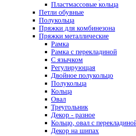
Пластмассовые кольца
Петли обувные
Полукольца
Пряжки для комбинезона
Пряжки металлические
Рамка
Рамка с перекладиной
С язычком
Регулирующая
Двойное полукольцо
Полукольца
Кольца
Овал
Треугольник
Декор - разное
Кольцо, овал с перекладино
Декор на шипах