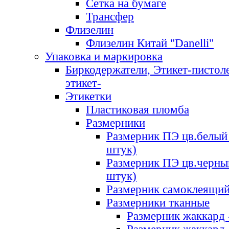
Сетка на бумаге
Трансфер
Флизелин
Флизелин Китай "Danelli"
Упаковка и маркировка
Биркодержатели, Этикет-пистоле
этикет-
Этикетки
Пластиковая пломба
Размерники
Размерник ПЭ цв.белый 
штук)
Размерник ПЭ цв.черны
штук)
Размерник самоклеящи
Размерники тканные
Размерник жаккард 