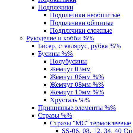
Подплечики
Подплечики необшитые
Подплечики обшитые
Подплечики сложные
Рукоделие и хобби %%
Бисер, стеклярус, рубка %%
Бусины %%
Полубусины
Жемчуг 03мм
Жемчуг 06мм %%
Жемчуг 08мм %%
Жемчуг 10мм %%
Хрусталь %%
Пришивные элементы %%
Стразы %%
Стразы "MС" термоклеевые
SS-06, 08, 12, 34, 40 С