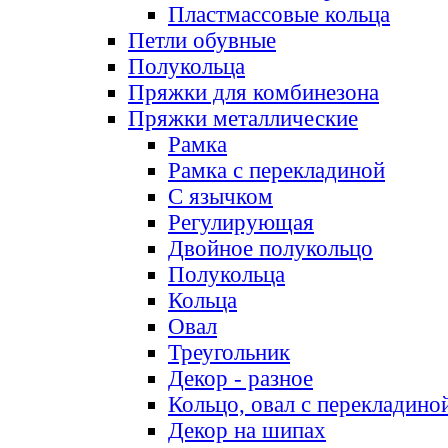
Пластмассовые кольца
Петли обувные
Полукольца
Пряжки для комбинезона
Пряжки металлические
Рамка
Рамка с перекладиной
С язычком
Регулирующая
Двойное полукольцо
Полукольца
Кольца
Овал
Треугольник
Декор - разное
Кольцо, овал с перекладино
Декор на шипах