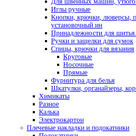
Для швейных машин, утюго
Иглы ручные
Кнопки, крючки, люверсы, 
установочный ин
Принадлежности для шитья 
Ручки и защелки для сумок
Спицы, крючки для вязания
Круговые
Носочные
Прямые
Фурнитура для белья
Шкатулки, органайзеры, кор
Химикаты
Разное
Калька
Электрокартон
Плечевые накладки и подокатники
Подокатники