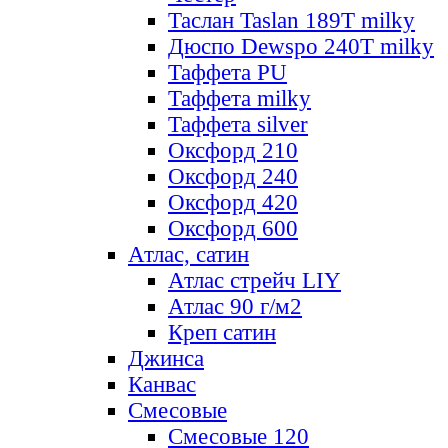
Таслан Taslan 189T milky
Дюспо Dewspo 240T milky
Таффета PU
Таффета milky
Таффета silver
Оксфорд 210
Оксфорд 240
Оксфорд 420
Оксфорд 600
Атлас, сатин
Атлас стрейч LIY
Атлас 90 г/м2
Креп сатин
Джинса
Канвас
Смесовые
Смесовые 120