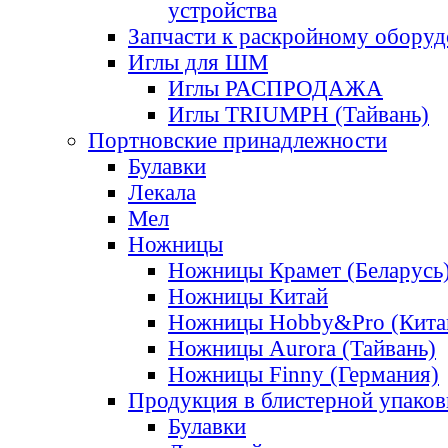
устройства
Запчасти к раскройному обору
Иглы для ШМ
Иглы РАСПРОДАЖА
Иглы TRIUMPH (Тайвань)
Портновские принадлежности
Булавки
Лекала
Мел
Ножницы
Ножницы Крамет (Беларусь
Ножницы Китай
Ножницы Hobby&Pro (Кита
Ножницы Aurora (Тайвань)
Ножницы Finny (Германия)
Продукция в блистерной упаков
Булавки