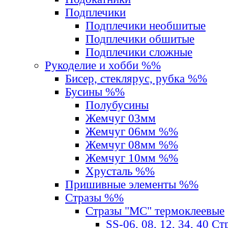
Подплечики
Подплечики необшитые
Подплечики обшитые
Подплечики сложные
Рукоделие и хобби %%
Бисер, стеклярус, рубка %%
Бусины %%
Полубусины
Жемчуг 03мм
Жемчуг 06мм %%
Жемчуг 08мм %%
Жемчуг 10мм %%
Хрусталь %%
Пришивные элементы %%
Стразы %%
Стразы "MС" термоклеевые
SS-06, 08, 12, 34, 40 С