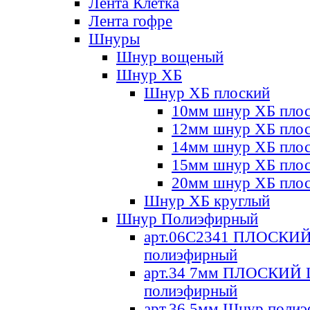
Лента Клетка
Лента гофре
Шнуры
Шнур вощеный
Шнур ХБ
Шнур ХБ плоский
10мм шнур ХБ пло
12мм шнур ХБ пло
14мм шнур ХБ пло
15мм шнур ХБ пло
20мм шнур ХБ пло
Шнур ХБ круглый
Шнур Полиэфирный
арт.06С2341 ПЛОСКИ
полиэфирный
арт.34 7мм ПЛОСКИЙ
полиэфирный
арт.36 5мм Шнур поли