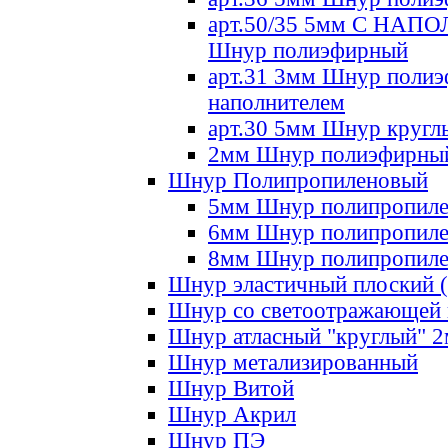
арт.50/35 5мм С НА
Шнур полиэфирный
арт.31 3мм Шнур полиэ
наполнителем
арт.30 5мм Шнур кругл
2мм Шнур полиэфирны
Шнур Полипропиленовый
5мм Шнур полипропил
6мм Шнур полипропил
8мм Шнур полипропил
Шнур эластичный плоский 
Шнур со светоотражающей
Шнур атласный "круглый" 
Шнур метализированный
Шнур Витой
Шнур Акрил
Шнур ПЭ