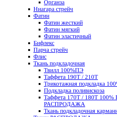
Органза
Ниагара стрейч
Фатин
Фатин жесткий
Фатин мягкий
Фатин элаcтичный
Бифлекс
Парча стрейч
Флис
Ткань подкладочная
Твилл 100%ПЭ
Таффета 190Т / 210Т
Трикотажная подкладка 10
Подкладка поливискоза
Таффета 170Т / 180Т 100%
РАСПРОДАЖА
Ткань подкладочная карман