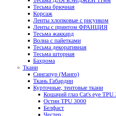
Тесьма ДЛЯ БЭЙДЖЕЙ 11мм
Тесьма брючная
Корсаж
Ленты хлопковые с рисунком
Ленты с принтом ФРАНЦИЯ
Тесьма жаккард
Волна с пайетками
Тесьма декоративная
Тесьма шторная
Бахрома
Ткани
Сингапур (Манго)
Ткань Габардин
Курточные, тентовые ткани
Кошачий глаз Cat's eye TPU
Остин TPU 3000
Белфаст
Честер