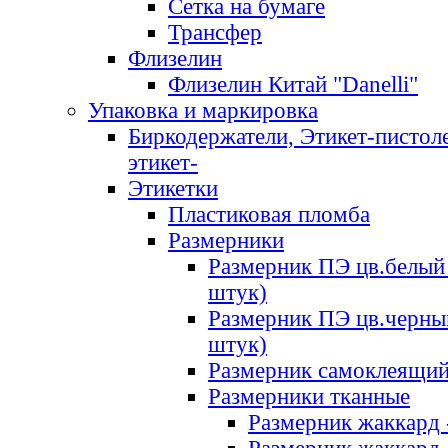
Сетка на бумаге
Трансфер
Флизелин
Флизелин Китай "Danelli"
Упаковка и маркировка
Биркодержатели, Этикет-пистоле
этикет-
Этикетки
Пластиковая пломба
Размерники
Размерник ПЭ цв.белый 
штук)
Размерник ПЭ цв.черны
штук)
Размерник самоклеящи
Размерники тканные
Размерник жаккард 