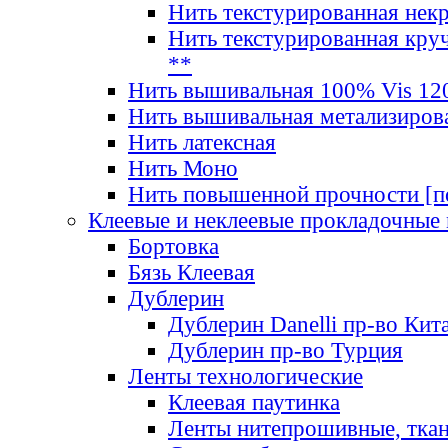
Нить текстурированная нек
Нить текстурированная круч
**
Нить вышивальная 100% Vis 120
Нить вышивальная метализиров
Нить латексная
Нить Моно
Нить повышенной прочности [под
Клеевые и неклеевые прокладочные
Бортовка
Бязь Клеевая
Дублерин
Дублерин Danelli пр-во Кит
Дублерин пр-во Турция
Ленты технологические
Клеевая паутинка
Ленты нитепрошивные, ткан