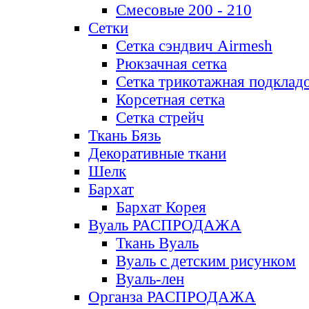
Смесовые 200 - 210
Сетки
Сетка сэндвич Airmesh
Рюкзачная сетка
Сетка трикотажная подклад
Корсетная сетка
Сетка стрейч
Ткань Бязь
Декоративные ткани
Шелк
Бархат
Бархат Корея
Вуаль РАСПРОДАЖА
Ткань Вуаль
Вуаль с детским рисунком
Вуаль-лен
Органза РАСПРОДАЖА