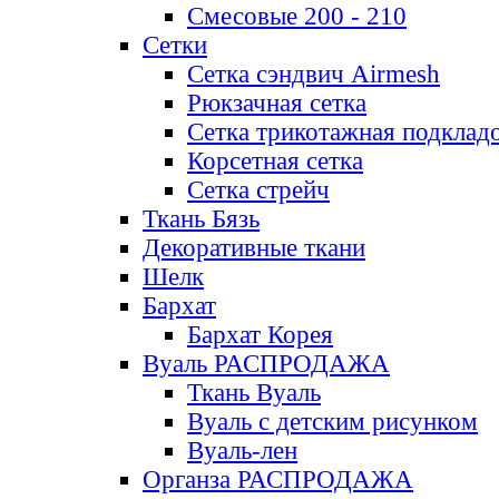
Смесовые 200 - 210
Сетки
Сетка сэндвич Airmesh
Рюкзачная сетка
Сетка трикотажная подклад
Корсетная сетка
Сетка стрейч
Ткань Бязь
Декоративные ткани
Шелк
Бархат
Бархат Корея
Вуаль РАСПРОДАЖА
Ткань Вуаль
Вуаль с детским рисунком
Вуаль-лен
Органза РАСПРОДАЖА