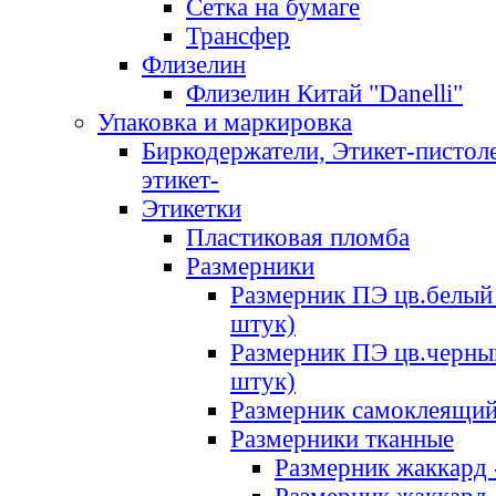
Сетка на бумаге
Трансфер
Флизелин
Флизелин Китай "Danelli"
Упаковка и маркировка
Биркодержатели, Этикет-пистоле
этикет-
Этикетки
Пластиковая пломба
Размерники
Размерник ПЭ цв.белый 
штук)
Размерник ПЭ цв.черны
штук)
Размерник самоклеящи
Размерники тканные
Размерник жаккард 