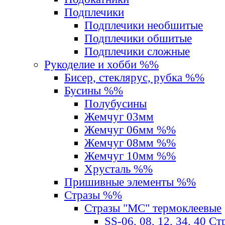
Подплечики
Подплечики необшитые
Подплечики обшитые
Подплечики сложные
Рукоделие и хобби %%
Бисер, стеклярус, рубка %%
Бусины %%
Полубусины
Жемчуг 03мм
Жемчуг 06мм %%
Жемчуг 08мм %%
Жемчуг 10мм %%
Хрусталь %%
Пришивные элементы %%
Стразы %%
Стразы "MС" термоклеевые
SS-06, 08, 12, 34, 40 С