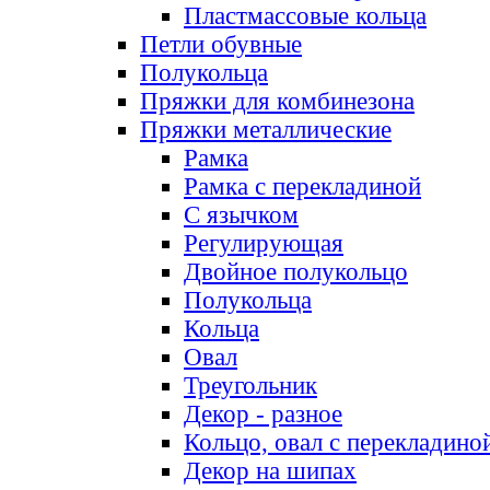
Пластмассовые кольца
Петли обувные
Полукольца
Пряжки для комбинезона
Пряжки металлические
Рамка
Рамка с перекладиной
С язычком
Регулирующая
Двойное полукольцо
Полукольца
Кольца
Овал
Треугольник
Декор - разное
Кольцо, овал с перекладино
Декор на шипах