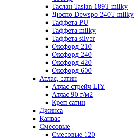
Таслан Taslan 189T milky
Дюспо Dewspo 240T milky
Таффета PU
Таффета milky
Таффета silver
Оксфорд 210
Оксфорд 240
Оксфорд 420
Оксфорд 600
Атлас, сатин
Атлас стрейч LIY
Атлас 90 г/м2
Креп сатин
Джинса
Канвас
Смесовые
Смесовые 120