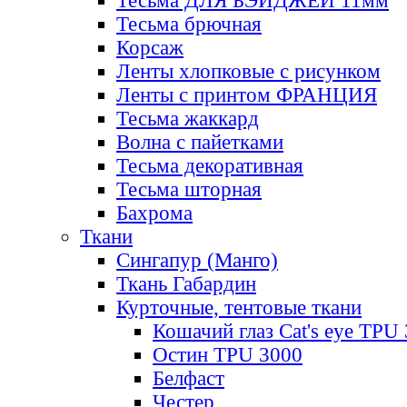
Тесьма ДЛЯ БЭЙДЖЕЙ 11мм
Тесьма брючная
Корсаж
Ленты хлопковые с рисунком
Ленты с принтом ФРАНЦИЯ
Тесьма жаккард
Волна с пайетками
Тесьма декоративная
Тесьма шторная
Бахрома
Ткани
Сингапур (Манго)
Ткань Габардин
Курточные, тентовые ткани
Кошачий глаз Cat's eye TPU
Остин TPU 3000
Белфаст
Честер