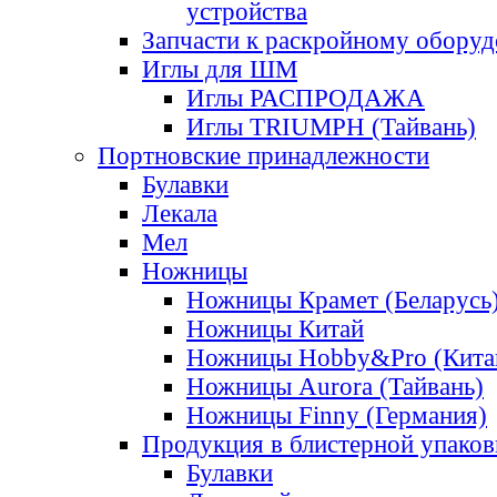
устройства
Запчасти к раскройному обору
Иглы для ШМ
Иглы РАСПРОДАЖА
Иглы TRIUMPH (Тайвань)
Портновские принадлежности
Булавки
Лекала
Мел
Ножницы
Ножницы Крамет (Беларусь
Ножницы Китай
Ножницы Hobby&Pro (Кита
Ножницы Aurora (Тайвань)
Ножницы Finny (Германия)
Продукция в блистерной упаков
Булавки