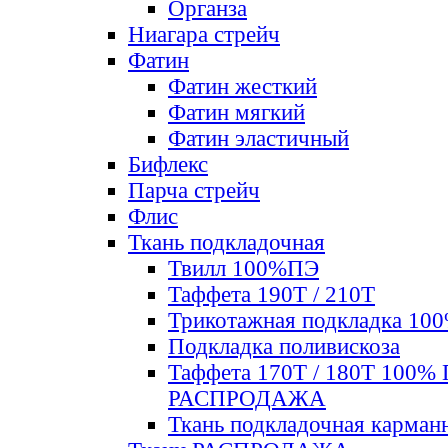
Органза
Ниагара стрейч
Фатин
Фатин жесткий
Фатин мягкий
Фатин элаcтичный
Бифлекс
Парча стрейч
Флис
Ткань подкладочная
Твилл 100%ПЭ
Таффета 190Т / 210Т
Трикотажная подкладка 10
Подкладка поливискоза
Таффета 170Т / 180Т 100%
РАСПРОДАЖА
Ткань подкладочная карман