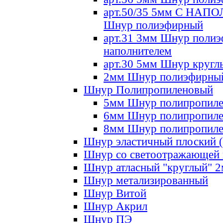
арт.50/35 5мм С НА
Шнур полиэфирный
арт.31 3мм Шнур полиэ
наполнителем
арт.30 5мм Шнур кругл
2мм Шнур полиэфирны
Шнур Полипропиленовый
5мм Шнур полипропил
6мм Шнур полипропил
8мм Шнур полипропил
Шнур эластичный плоский 
Шнур со светоотражающей
Шнур атласный "круглый" 
Шнур метализированный
Шнур Витой
Шнур Акрил
Шнур ПЭ