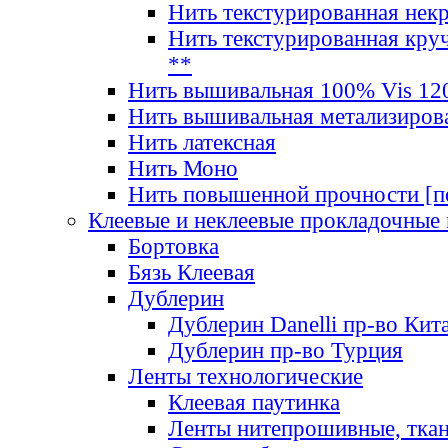
Нить текстурированная нек
Нить текстурированная круч
**
Нить вышивальная 100% Vis 120
Нить вышивальная метализиров
Нить латексная
Нить Моно
Нить повышенной прочности [под
Клеевые и неклеевые прокладочные
Бортовка
Бязь Клеевая
Дублерин
Дублерин Danelli пр-во Кит
Дублерин пр-во Турция
Ленты технологические
Клеевая паутинка
Ленты нитепрошивные, ткан