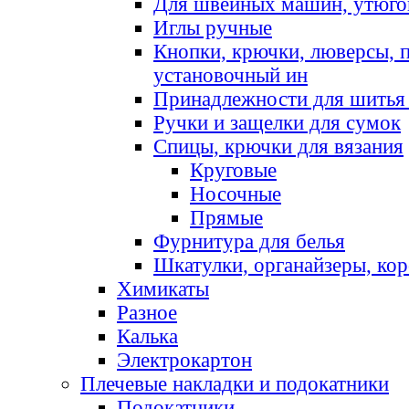
Для швейных машин, утюго
Иглы ручные
Кнопки, крючки, люверсы, 
установочный ин
Принадлежности для шитья 
Ручки и защелки для сумок
Спицы, крючки для вязания
Круговые
Носочные
Прямые
Фурнитура для белья
Шкатулки, органайзеры, кор
Химикаты
Разное
Калька
Электрокартон
Плечевые накладки и подокатники
Подокатники