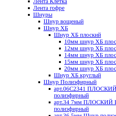
Лента Клетка
Лента гофре
Шнуры
Шнур вощеный
Шнур ХБ
Шнур ХБ плоский
10мм шнур ХБ пло
12мм шнур ХБ пло
14мм шнур ХБ пло
15мм шнур ХБ пло
20мм шнур ХБ пло
Шнур ХБ круглый
Шнур Полиэфирный
арт.06С2341 ПЛОСКИ
полиэфирный
арт.34 7мм ПЛОСКИЙ
полиэфирный
арт.36 5мм Шнур поли