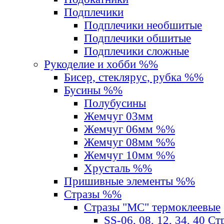
Подплечики
Подплечики необшитые
Подплечики обшитые
Подплечики сложные
Рукоделие и хобби %%
Бисер, стеклярус, рубка %%
Бусины %%
Полубусины
Жемчуг 03мм
Жемчуг 06мм %%
Жемчуг 08мм %%
Жемчуг 10мм %%
Хрусталь %%
Пришивные элементы %%
Стразы %%
Стразы "MС" термоклеевые
SS-06, 08, 12, 34, 40 С