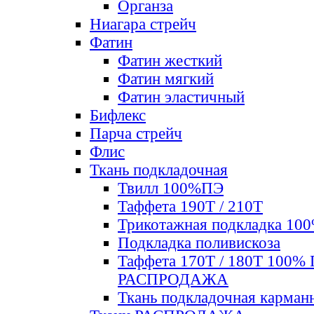
Органза
Ниагара стрейч
Фатин
Фатин жесткий
Фатин мягкий
Фатин элаcтичный
Бифлекс
Парча стрейч
Флис
Ткань подкладочная
Твилл 100%ПЭ
Таффета 190Т / 210Т
Трикотажная подкладка 10
Подкладка поливискоза
Таффета 170Т / 180Т 100%
РАСПРОДАЖА
Ткань подкладочная карман