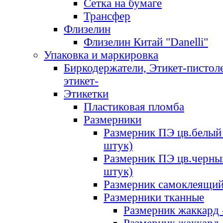
Сетка на бумаге
Трансфер
Флизелин
Флизелин Китай "Danelli"
Упаковка и маркировка
Биркодержатели, Этикет-пистоле
этикет-
Этикетки
Пластиковая пломба
Размерники
Размерник ПЭ цв.белый 
штук)
Размерник ПЭ цв.черны
штук)
Размерник самоклеящи
Размерники тканные
Размерник жаккард 