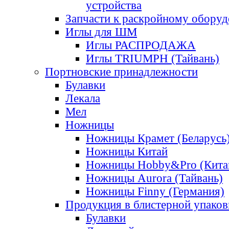
устройства
Запчасти к раскройному обору
Иглы для ШМ
Иглы РАСПРОДАЖА
Иглы TRIUMPH (Тайвань)
Портновские принадлежности
Булавки
Лекала
Мел
Ножницы
Ножницы Крамет (Беларусь
Ножницы Китай
Ножницы Hobby&Pro (Кита
Ножницы Aurora (Тайвань)
Ножницы Finny (Германия)
Продукция в блистерной упаков
Булавки