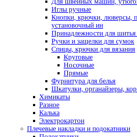
Для швейных машин, утюго
Иглы ручные
Кнопки, крючки, люверсы, 
установочный ин
Принадлежности для шитья 
Ручки и защелки для сумок
Спицы, крючки для вязания
Круговые
Носочные
Прямые
Фурнитура для белья
Шкатулки, органайзеры, кор
Химикаты
Разное
Калька
Электрокартон
Плечевые накладки и подокатники
Подокатники