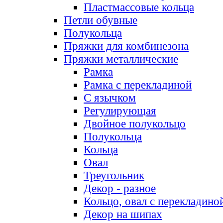
Пластмассовые кольца
Петли обувные
Полукольца
Пряжки для комбинезона
Пряжки металлические
Рамка
Рамка с перекладиной
С язычком
Регулирующая
Двойное полукольцо
Полукольца
Кольца
Овал
Треугольник
Декор - разное
Кольцо, овал с перекладино
Декор на шипах