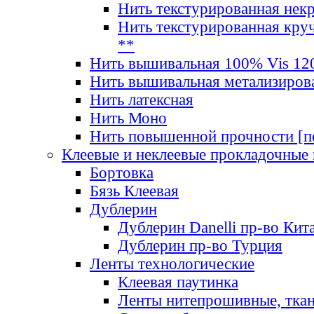
Нить текстурированная нек
Нить текстурированная круч
**
Нить вышивальная 100% Vis 120
Нить вышивальная метализиров
Нить латексная
Нить Моно
Нить повышенной прочности [под
Клеевые и неклеевые прокладочные
Бортовка
Бязь Клеевая
Дублерин
Дублерин Danelli пр-во Кит
Дублерин пр-во Турция
Ленты технологические
Клеевая паутинка
Ленты нитепрошивные, ткан