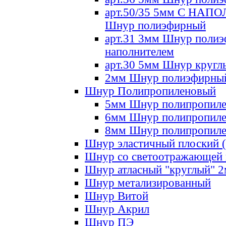
арт.50/35 5мм С НА
Шнур полиэфирный
арт.31 3мм Шнур полиэ
наполнителем
арт.30 5мм Шнур кругл
2мм Шнур полиэфирны
Шнур Полипропиленовый
5мм Шнур полипропил
6мм Шнур полипропил
8мм Шнур полипропил
Шнур эластичный плоский 
Шнур со светоотражающей
Шнур атласный "круглый" 
Шнур метализированный
Шнур Витой
Шнур Акрил
Шнур ПЭ