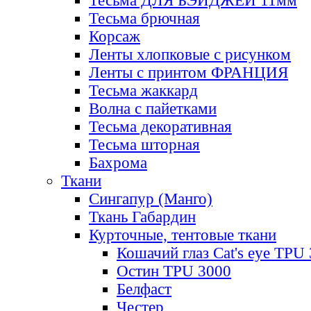
Тесьма ДЛЯ БЭЙДЖЕЙ 11мм
Тесьма брючная
Корсаж
Ленты хлопковые с рисунком
Ленты с принтом ФРАНЦИЯ
Тесьма жаккард
Волна с пайетками
Тесьма декоративная
Тесьма шторная
Бахрома
Ткани
Сингапур (Манго)
Ткань Габардин
Курточные, тентовые ткани
Кошачий глаз Cat's eye TPU
Остин TPU 3000
Белфаст
Честер