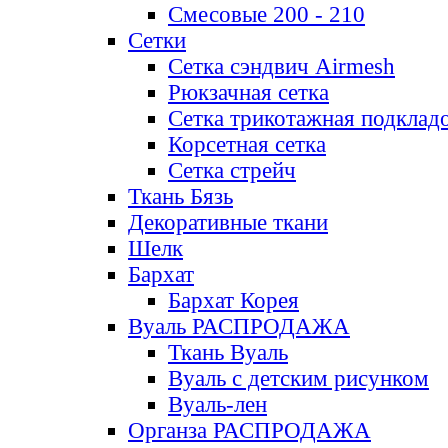
Смесовые 200 - 210
Сетки
Сетка сэндвич Airmesh
Рюкзачная сетка
Сетка трикотажная подклад
Корсетная сетка
Сетка стрейч
Ткань Бязь
Декоративные ткани
Шелк
Бархат
Бархат Корея
Вуаль РАСПРОДАЖА
Ткань Вуаль
Вуаль с детским рисунком
Вуаль-лен
Органза РАСПРОДАЖА