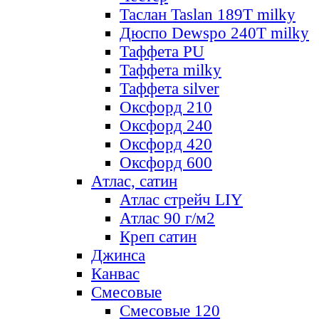
Таслан Taslan 189T milky
Дюспо Dewspo 240T milky
Таффета PU
Таффета milky
Таффета silver
Оксфорд 210
Оксфорд 240
Оксфорд 420
Оксфорд 600
Атлас, сатин
Атлас стрейч LIY
Атлас 90 г/м2
Креп сатин
Джинса
Канвас
Смесовые
Смесовые 120