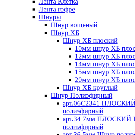
Лента Клетка
Лента гофре
Шнуры
Шнур вощеный
Шнур ХБ
Шнур ХБ плоский
10мм шнур ХБ пло
12мм шнур ХБ пло
14мм шнур ХБ пло
15мм шнур ХБ пло
20мм шнур ХБ пло
Шнур ХБ круглый
Шнур Полиэфирный
арт.06С2341 ПЛОСКИ
полиэфирный
арт.34 7мм ПЛОСКИЙ
полиэфирный
арт.36 5мм Шнур поли