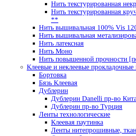
Нить текстурированная нек
Нить текстурированная круч
**
Нить вышивальная 100% Vis 120
Нить вышивальная метализиров
Нить латексная
Нить Моно
Нить повышенной прочности [под
Клеевые и неклеевые прокладочные
Бортовка
Бязь Клеевая
Дублерин
Дублерин Danelli пр-во Кит
Дублерин пр-во Турция
Ленты технологические
Клеевая паутинка
Ленты нитепрошивные, ткан