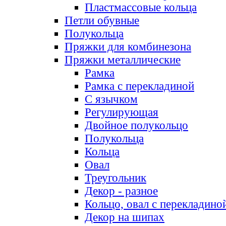
Пластмассовые кольца
Петли обувные
Полукольца
Пряжки для комбинезона
Пряжки металлические
Рамка
Рамка с перекладиной
С язычком
Регулирующая
Двойное полукольцо
Полукольца
Кольца
Овал
Треугольник
Декор - разное
Кольцо, овал с перекладино
Декор на шипах