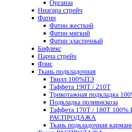
Органза
Ниагара стрейч
Фатин
Фатин жесткий
Фатин мягкий
Фатин элаcтичный
Бифлекс
Парча стрейч
Флис
Ткань подкладочная
Твилл 100%ПЭ
Таффета 190Т / 210Т
Трикотажная подкладка 10
Подкладка поливискоза
Таффета 170Т / 180Т 100%
РАСПРОДАЖА
Ткань подкладочная карман