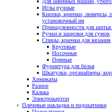
Для швейных машин, утюго
Иглы ручные
Кнопки, крючки, люверсы, 
установочный ин
Принадлежности для шитья 
Ручки и защелки для сумок
Спицы, крючки для вязания
Круговые
Носочные
Прямые
Фурнитура для белья
Шкатулки, органайзеры, кор
Химикаты
Разное
Калька
Электрокартон
Плечевые накладки и подокатники
Подокатники