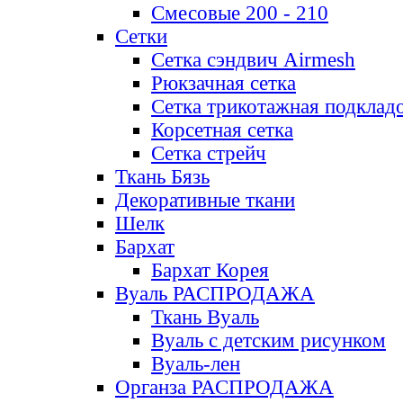
Смесовые 200 - 210
Сетки
Сетка сэндвич Airmesh
Рюкзачная сетка
Сетка трикотажная подклад
Корсетная сетка
Сетка стрейч
Ткань Бязь
Декоративные ткани
Шелк
Бархат
Бархат Корея
Вуаль РАСПРОДАЖА
Ткань Вуаль
Вуаль с детским рисунком
Вуаль-лен
Органза РАСПРОДАЖА