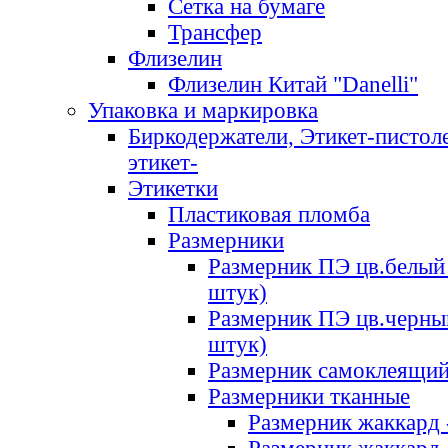
Сетка на бумаге
Трансфер
Флизелин
Флизелин Китай "Danelli"
Упаковка и маркировка
Биркодержатели, Этикет-пистоле
этикет-
Этикетки
Пластиковая пломба
Размерники
Размерник ПЭ цв.белый 
штук)
Размерник ПЭ цв.черны
штук)
Размерник самоклеящи
Размерники тканные
Размерник жаккард 