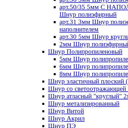
арт.50/35 5мм С НА
Шнур полиэфирный
арт.31 3мм Шнур полиэ
наполнителем
арт.30 5мм Шнур кругл
2мм Шнур полиэфирны
Шнур Полипропиленовый
5мм Шнур полипропил
6мм Шнур полипропил
8мм Шнур полипропил
Шнур эластичный плоский 
Шнур со светоотражающей
Шнур атласный "круглый" 
Шнур метализированный
Шнур Витой
Шнур Акрил
Шнур ПЭ