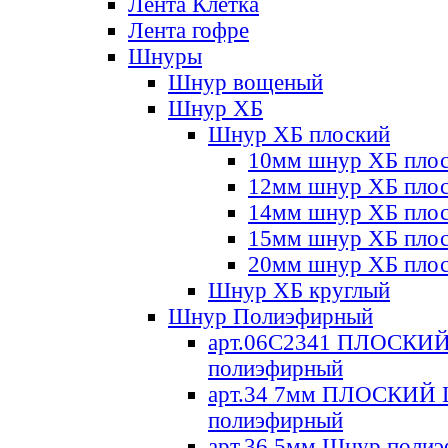
Лента Клетка
Лента гофре
Шнуры
Шнур вощеный
Шнур ХБ
Шнур ХБ плоский
10мм шнур ХБ пло
12мм шнур ХБ пло
14мм шнур ХБ пло
15мм шнур ХБ пло
20мм шнур ХБ пло
Шнур ХБ круглый
Шнур Полиэфирный
арт.06С2341 ПЛОСКИ
полиэфирный
арт.34 7мм ПЛОСКИЙ
полиэфирный
арт.36 5мм Шнур поли