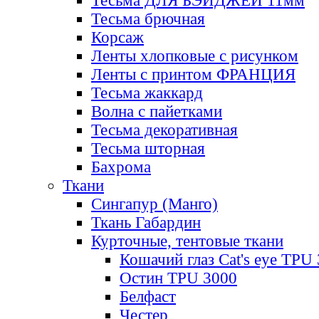
Тесьма ДЛЯ БЭЙДЖЕЙ 11мм
Тесьма брючная
Корсаж
Ленты хлопковые с рисунком
Ленты с принтом ФРАНЦИЯ
Тесьма жаккард
Волна с пайетками
Тесьма декоративная
Тесьма шторная
Бахрома
Ткани
Сингапур (Манго)
Ткань Габардин
Курточные, тентовые ткани
Кошачий глаз Cat's eye TPU
Остин TPU 3000
Белфаст
Честер