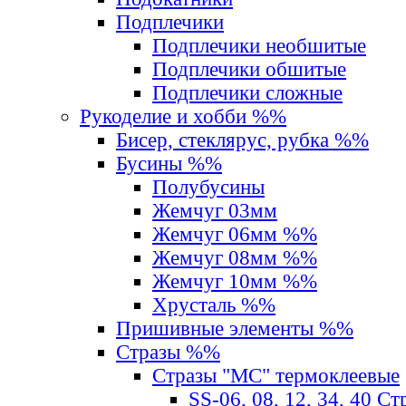
Подплечики
Подплечики необшитые
Подплечики обшитые
Подплечики сложные
Рукоделие и хобби %%
Бисер, стеклярус, рубка %%
Бусины %%
Полубусины
Жемчуг 03мм
Жемчуг 06мм %%
Жемчуг 08мм %%
Жемчуг 10мм %%
Хрусталь %%
Пришивные элементы %%
Стразы %%
Стразы "MС" термоклеевые
SS-06, 08, 12, 34, 40 С