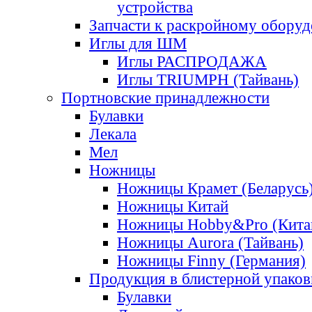
устройства
Запчасти к раскройному обору
Иглы для ШМ
Иглы РАСПРОДАЖА
Иглы TRIUMPH (Тайвань)
Портновские принадлежности
Булавки
Лекала
Мел
Ножницы
Ножницы Крамет (Беларусь
Ножницы Китай
Ножницы Hobby&Pro (Кита
Ножницы Aurora (Тайвань)
Ножницы Finny (Германия)
Продукция в блистерной упаков
Булавки