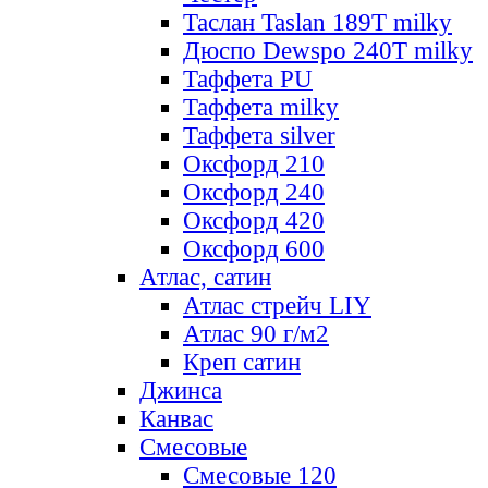
Таслан Taslan 189T milky
Дюспо Dewspo 240T milky
Таффета PU
Таффета milky
Таффета silver
Оксфорд 210
Оксфорд 240
Оксфорд 420
Оксфорд 600
Атлас, сатин
Атлас стрейч LIY
Атлас 90 г/м2
Креп сатин
Джинса
Канвас
Смесовые
Смесовые 120