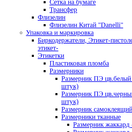
Сетка на бумаге
Трансфер
Флизелин
Флизелин Китай "Danelli"
Упаковка и маркировка
Биркодержатели, Этикет-пистоле
этикет-
Этикетки
Пластиковая пломба
Размерники
Размерник ПЭ цв.белый 
штук)
Размерник ПЭ цв.черны
штук)
Размерник самоклеящи
Размерники тканные
Размерник жаккард 