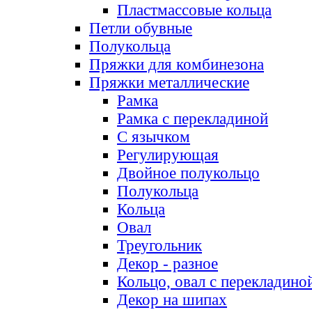
Пластмассовые кольца
Петли обувные
Полукольца
Пряжки для комбинезона
Пряжки металлические
Рамка
Рамка с перекладиной
С язычком
Регулирующая
Двойное полукольцо
Полукольца
Кольца
Овал
Треугольник
Декор - разное
Кольцо, овал с перекладино
Декор на шипах