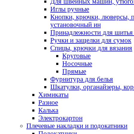
Для швейных машин, утюго
Иглы ручные
Кнопки, крючки, люверсы, 
установочный ин
Принадлежности для шитья 
Ручки и защелки для сумок
Спицы, крючки для вязания
Круговые
Носочные
Прямые
Фурнитура для белья
Шкатулки, органайзеры, кор
Химикаты
Разное
Калька
Электрокартон
Плечевые накладки и подокатники
Подокатники