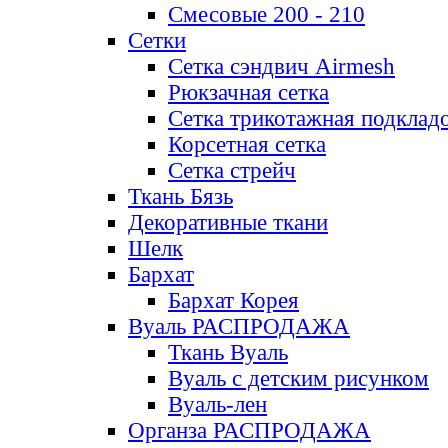
Смесовые 200 - 210
Сетки
Сетка сэндвич Airmesh
Рюкзачная сетка
Сетка трикотажная подклад
Корсетная сетка
Сетка стрейч
Ткань Бязь
Декоративные ткани
Шелк
Бархат
Бархат Корея
Вуаль РАСПРОДАЖА
Ткань Вуаль
Вуаль с детским рисунком
Вуаль-лен
Органза РАСПРОДАЖА