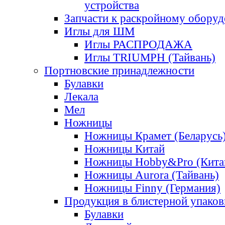
устройства
Запчасти к раскройному обору
Иглы для ШМ
Иглы РАСПРОДАЖА
Иглы TRIUMPH (Тайвань)
Портновские принадлежности
Булавки
Лекала
Мел
Ножницы
Ножницы Крамет (Беларусь
Ножницы Китай
Ножницы Hobby&Pro (Кита
Ножницы Aurora (Тайвань)
Ножницы Finny (Германия)
Продукция в блистерной упаков
Булавки