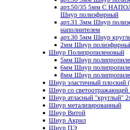
арт.50/35 5мм С НА
Шнур полиэфирный
арт.31 3мм Шнур полиэ
наполнителем
арт.30 5мм Шнур кругл
2мм Шнур полиэфирны
Шнур Полипропиленовый
5мм Шнур полипропил
6мм Шнур полипропил
8мм Шнур полипропил
Шнур эластичный плоский 
Шнур со светоотражающей
Шнур атласный "круглый" 
Шнур метализированный
Шнур Витой
Шнур Акрил
Шнур ПЭ