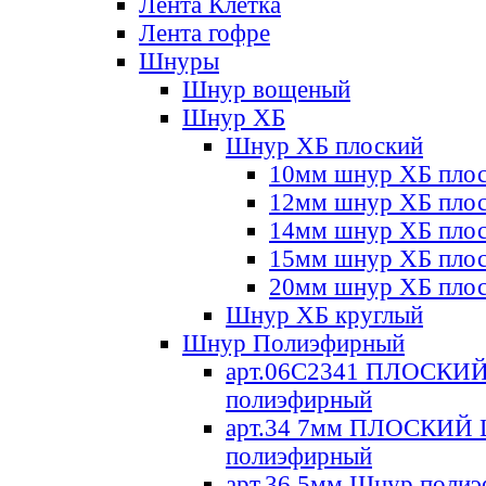
Лента Клетка
Лента гофре
Шнуры
Шнур вощеный
Шнур ХБ
Шнур ХБ плоский
10мм шнур ХБ пло
12мм шнур ХБ пло
14мм шнур ХБ пло
15мм шнур ХБ пло
20мм шнур ХБ пло
Шнур ХБ круглый
Шнур Полиэфирный
арт.06С2341 ПЛОСКИ
полиэфирный
арт.34 7мм ПЛОСКИЙ
полиэфирный
арт.36 5мм Шнур поли