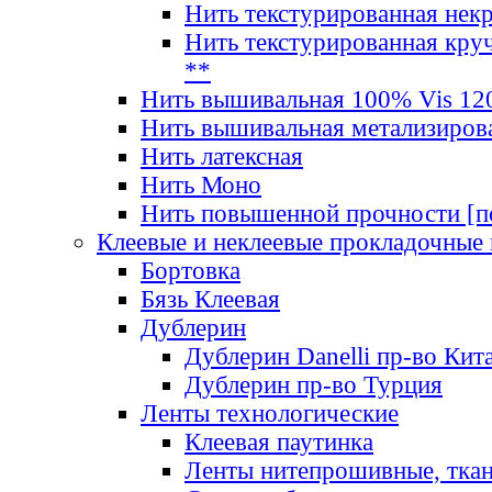
Нить текстурированная нек
Нить текстурированная круч
**
Нить вышивальная 100% Vis 120
Нить вышивальная метализиров
Нить латексная
Нить Моно
Нить повышенной прочности [под
Клеевые и неклеевые прокладочные
Бортовка
Бязь Клеевая
Дублерин
Дублерин Danelli пр-во Кит
Дублерин пр-во Турция
Ленты технологические
Клеевая паутинка
Ленты нитепрошивные, ткан