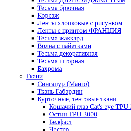
Тесьма ДЛЯ БЭЙДЖЕЙ 11мм
Тесьма брючная
Корсаж
Ленты хлопковые с рисунком
Ленты с принтом ФРАНЦИЯ
Тесьма жаккард
Волна с пайетками
Тесьма декоративная
Тесьма шторная
Бахрома
Ткани
Сингапур (Манго)
Ткань Габардин
Курточные, тентовые ткани
Кошачий глаз Cat's eye TPU
Остин TPU 3000
Белфаст
Честер