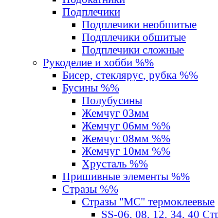
Подплечики
Подплечики необшитые
Подплечики обшитые
Подплечики сложные
Рукоделие и хобби %%
Бисер, стеклярус, рубка %%
Бусины %%
Полубусины
Жемчуг 03мм
Жемчуг 06мм %%
Жемчуг 08мм %%
Жемчуг 10мм %%
Хрусталь %%
Пришивные элементы %%
Стразы %%
Стразы "MС" термоклеевые
SS-06, 08, 12, 34, 40 С