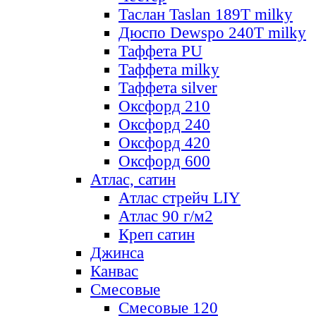
Таслан Taslan 189T milky
Дюспо Dewspo 240T milky
Таффета PU
Таффета milky
Таффета silver
Оксфорд 210
Оксфорд 240
Оксфорд 420
Оксфорд 600
Атлас, сатин
Атлас стрейч LIY
Атлас 90 г/м2
Креп сатин
Джинса
Канвас
Смесовые
Смесовые 120