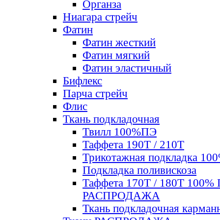
Органза
Ниагара стрейч
Фатин
Фатин жесткий
Фатин мягкий
Фатин элаcтичный
Бифлекс
Парча стрейч
Флис
Ткань подкладочная
Твилл 100%ПЭ
Таффета 190Т / 210Т
Трикотажная подкладка 10
Подкладка поливискоза
Таффета 170Т / 180Т 100%
РАСПРОДАЖА
Ткань подкладочная карман