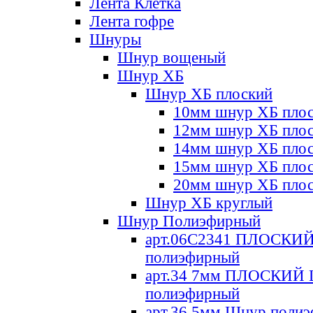
Лента Клетка
Лента гофре
Шнуры
Шнур вощеный
Шнур ХБ
Шнур ХБ плоский
10мм шнур ХБ пло
12мм шнур ХБ пло
14мм шнур ХБ пло
15мм шнур ХБ пло
20мм шнур ХБ пло
Шнур ХБ круглый
Шнур Полиэфирный
арт.06С2341 ПЛОСКИ
полиэфирный
арт.34 7мм ПЛОСКИЙ
полиэфирный
арт.36 5мм Шнур поли