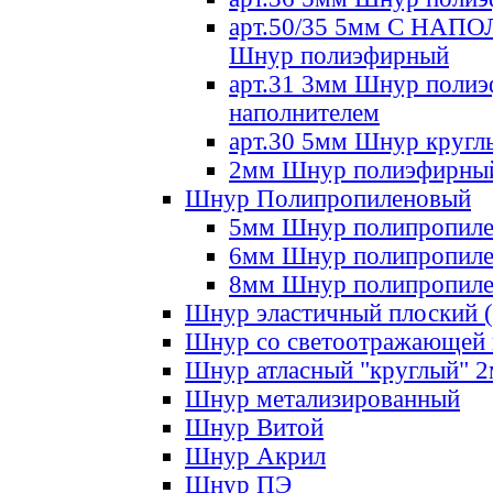
арт.50/35 5мм С НА
Шнур полиэфирный
арт.31 3мм Шнур полиэ
наполнителем
арт.30 5мм Шнур кругл
2мм Шнур полиэфирны
Шнур Полипропиленовый
5мм Шнур полипропил
6мм Шнур полипропил
8мм Шнур полипропил
Шнур эластичный плоский 
Шнур со светоотражающей
Шнур атласный "круглый" 
Шнур метализированный
Шнур Витой
Шнур Акрил
Шнур ПЭ