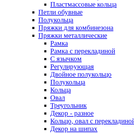
Пластмассовые кольца
Петли обувные
Полукольца
Пряжки для комбинезона
Пряжки металлические
Рамка
Рамка с перекладиной
С язычком
Регулирующая
Двойное полукольцо
Полукольца
Кольца
Овал
Треугольник
Декор - разное
Кольцо, овал с перекладино
Декор на шипах