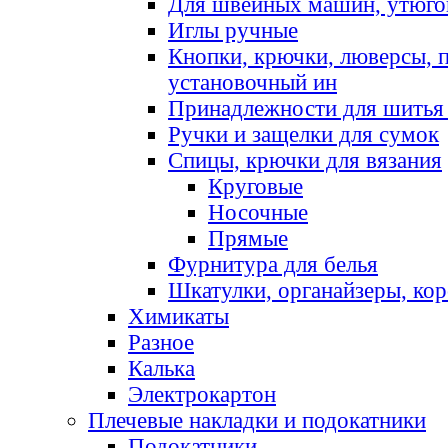
Для швейных машин, утюго
Иглы ручные
Кнопки, крючки, люверсы, 
установочный ин
Принадлежности для шитья 
Ручки и защелки для сумок
Спицы, крючки для вязания
Круговые
Носочные
Прямые
Фурнитура для белья
Шкатулки, органайзеры, кор
Химикаты
Разное
Калька
Электрокартон
Плечевые накладки и подокатники
Подокатники