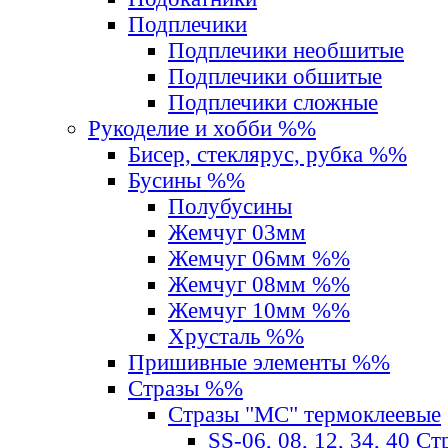
Подплечики
Подплечики необшитые
Подплечики обшитые
Подплечики сложные
Рукоделие и хобби %%
Бисер, стеклярус, рубка %%
Бусины %%
Полубусины
Жемчуг 03мм
Жемчуг 06мм %%
Жемчуг 08мм %%
Жемчуг 10мм %%
Хрусталь %%
Пришивные элементы %%
Стразы %%
Стразы "MС" термоклеевые
SS-06, 08, 12, 34, 40 С