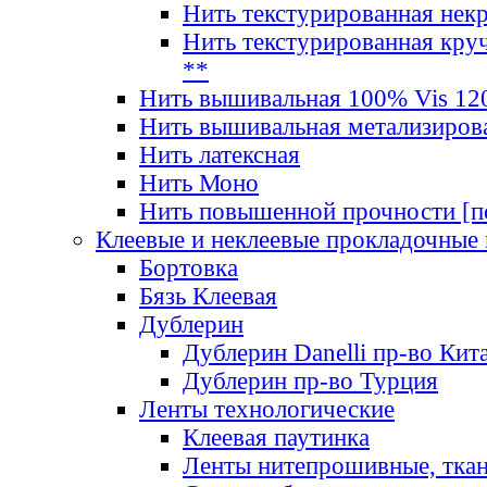
Нить текстурированная нек
Нить текстурированная круч
**
Нить вышивальная 100% Vis 120
Нить вышивальная метализиров
Нить латексная
Нить Моно
Нить повышенной прочности [под
Клеевые и неклеевые прокладочные
Бортовка
Бязь Клеевая
Дублерин
Дублерин Danelli пр-во Кит
Дублерин пр-во Турция
Ленты технологические
Клеевая паутинка
Ленты нитепрошивные, ткан