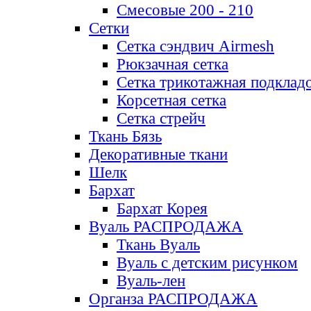
Смесовые 200 - 210
Сетки
Сетка сэндвич Airmesh
Рюкзачная сетка
Сетка трикотажная подклад
Корсетная сетка
Сетка стрейч
Ткань Бязь
Декоративные ткани
Шелк
Бархат
Бархат Корея
Вуаль РАСПРОДАЖА
Ткань Вуаль
Вуаль с детским рисунком
Вуаль-лен
Органза РАСПРОДАЖА