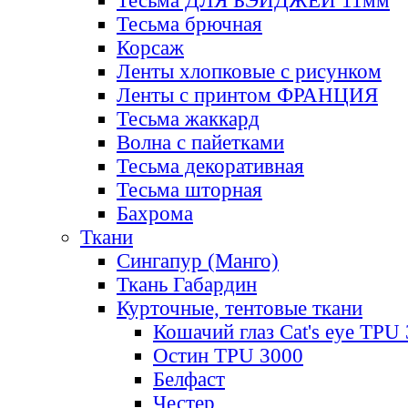
Тесьма ДЛЯ БЭЙДЖЕЙ 11мм
Тесьма брючная
Корсаж
Ленты хлопковые с рисунком
Ленты с принтом ФРАНЦИЯ
Тесьма жаккард
Волна с пайетками
Тесьма декоративная
Тесьма шторная
Бахрома
Ткани
Сингапур (Манго)
Ткань Габардин
Курточные, тентовые ткани
Кошачий глаз Cat's eye TPU
Остин TPU 3000
Белфаст
Честер