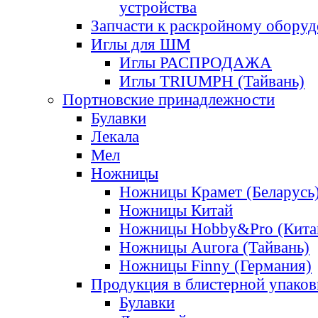
устройства
Запчасти к раскройному обору
Иглы для ШМ
Иглы РАСПРОДАЖА
Иглы TRIUMPH (Тайвань)
Портновские принадлежности
Булавки
Лекала
Мел
Ножницы
Ножницы Крамет (Беларусь
Ножницы Китай
Ножницы Hobby&Pro (Кита
Ножницы Aurora (Тайвань)
Ножницы Finny (Германия)
Продукция в блистерной упаков
Булавки