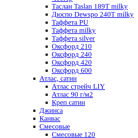
Таслан Taslan 189T milky
Дюспо Dewspo 240T milky
Таффета PU
Таффета milky
Таффета silver
Оксфорд 210
Оксфорд 240
Оксфорд 420
Оксфорд 600
Атлас, сатин
Атлас стрейч LIY
Атлас 90 г/м2
Креп сатин
Джинса
Канвас
Смесовые
Смесовые 120