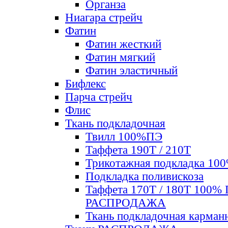
Органза
Ниагара стрейч
Фатин
Фатин жесткий
Фатин мягкий
Фатин элаcтичный
Бифлекс
Парча стрейч
Флис
Ткань подкладочная
Твилл 100%ПЭ
Таффета 190Т / 210Т
Трикотажная подкладка 10
Подкладка поливискоза
Таффета 170Т / 180Т 100%
РАСПРОДАЖА
Ткань подкладочная карман