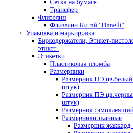
Сетка на бумаге
Трансфер
Флизелин
Флизелин Китай "Danelli"
Упаковка и маркировка
Биркодержатели, Этикет-пистоле
этикет-
Этикетки
Пластиковая пломба
Размерники
Размерник ПЭ цв.белый 
штук)
Размерник ПЭ цв.черны
штук)
Размерник самоклеящи
Размерники тканные
Размерник жаккард 