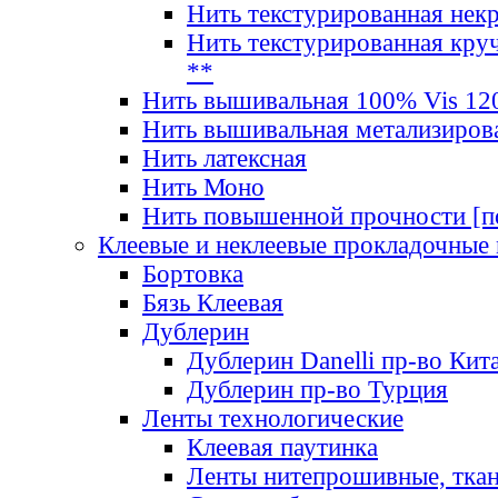
Нить текстурированная нек
Нить текстурированная круч
**
Нить вышивальная 100% Vis 120
Нить вышивальная метализиров
Нить латексная
Нить Моно
Нить повышенной прочности [под
Клеевые и неклеевые прокладочные
Бортовка
Бязь Клеевая
Дублерин
Дублерин Danelli пр-во Кит
Дублерин пр-во Турция
Ленты технологические
Клеевая паутинка
Ленты нитепрошивные, ткан