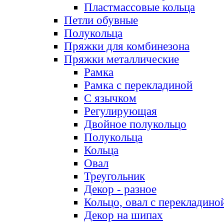
Пластмассовые кольца
Петли обувные
Полукольца
Пряжки для комбинезона
Пряжки металлические
Рамка
Рамка с перекладиной
С язычком
Регулирующая
Двойное полукольцо
Полукольца
Кольца
Овал
Треугольник
Декор - разное
Кольцо, овал с перекладино
Декор на шипах