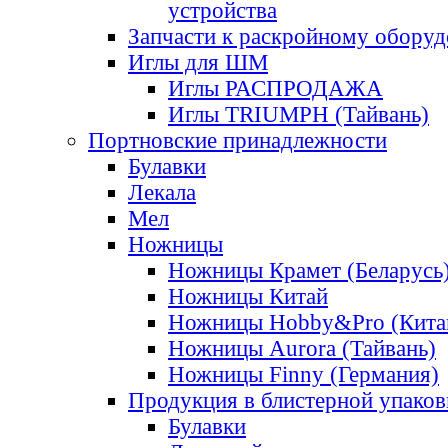
устройства
Запчасти к раскройному обору
Иглы для ШМ
Иглы РАСПРОДАЖА
Иглы TRIUMPH (Тайвань)
Портновские принадлежности
Булавки
Лекала
Мел
Ножницы
Ножницы Крамет (Беларусь
Ножницы Китай
Ножницы Hobby&Pro (Кита
Ножницы Aurora (Тайвань)
Ножницы Finny (Германия)
Продукция в блистерной упаков
Булавки