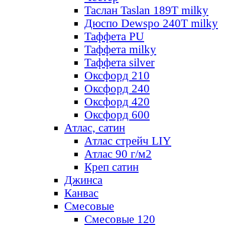
Таслан Taslan 189T milky
Дюспо Dewspo 240T milky
Таффета PU
Таффета milky
Таффета silver
Оксфорд 210
Оксфорд 240
Оксфорд 420
Оксфорд 600
Атлас, сатин
Атлас стрейч LIY
Атлас 90 г/м2
Креп сатин
Джинса
Канвас
Смесовые
Смесовые 120