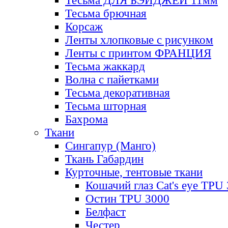
Тесьма ДЛЯ БЭЙДЖЕЙ 11мм
Тесьма брючная
Корсаж
Ленты хлопковые с рисунком
Ленты с принтом ФРАНЦИЯ
Тесьма жаккард
Волна с пайетками
Тесьма декоративная
Тесьма шторная
Бахрома
Ткани
Сингапур (Манго)
Ткань Габардин
Курточные, тентовые ткани
Кошачий глаз Cat's eye TPU
Остин TPU 3000
Белфаст
Честер