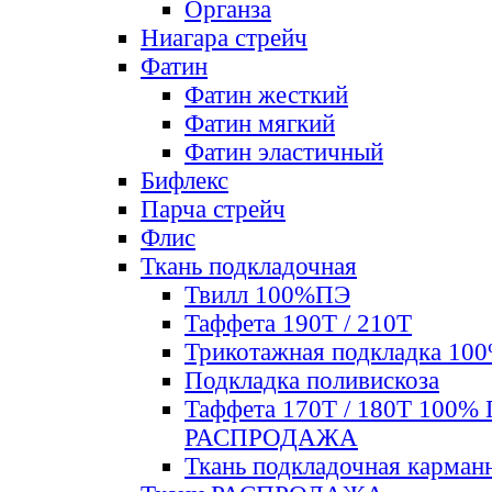
Органза
Ниагара стрейч
Фатин
Фатин жесткий
Фатин мягкий
Фатин элаcтичный
Бифлекс
Парча стрейч
Флис
Ткань подкладочная
Твилл 100%ПЭ
Таффета 190Т / 210Т
Трикотажная подкладка 10
Подкладка поливискоза
Таффета 170Т / 180Т 100%
РАСПРОДАЖА
Ткань подкладочная карман