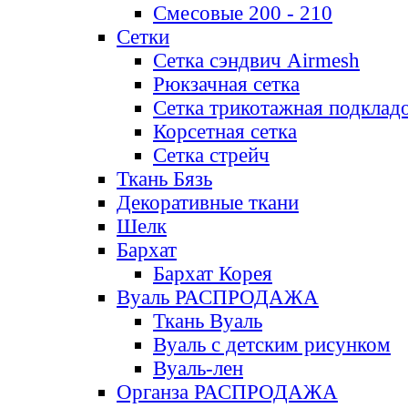
Смесовые 200 - 210
Сетки
Сетка сэндвич Airmesh
Рюкзачная сетка
Сетка трикотажная подклад
Корсетная сетка
Сетка стрейч
Ткань Бязь
Декоративные ткани
Шелк
Бархат
Бархат Корея
Вуаль РАСПРОДАЖА
Ткань Вуаль
Вуаль с детским рисунком
Вуаль-лен
Органза РАСПРОДАЖА