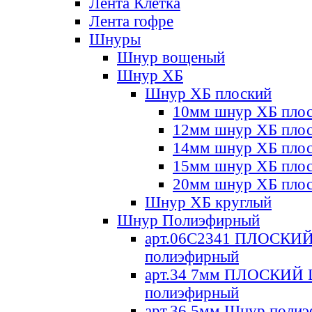
Лента Клетка
Лента гофре
Шнуры
Шнур вощеный
Шнур ХБ
Шнур ХБ плоский
10мм шнур ХБ пло
12мм шнур ХБ пло
14мм шнур ХБ пло
15мм шнур ХБ пло
20мм шнур ХБ пло
Шнур ХБ круглый
Шнур Полиэфирный
арт.06С2341 ПЛОСКИ
полиэфирный
арт.34 7мм ПЛОСКИЙ
полиэфирный
арт.36 5мм Шнур поли