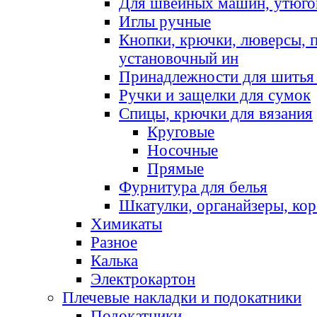
Для швейных машин, утюго
Иглы ручные
Кнопки, крючки, люверсы, 
установочный ин
Принадлежности для шитья 
Ручки и защелки для сумок
Спицы, крючки для вязания
Круговые
Носочные
Прямые
Фурнитура для белья
Шкатулки, органайзеры, кор
Химикаты
Разное
Калька
Электрокартон
Плечевые накладки и подокатники
Подокатники