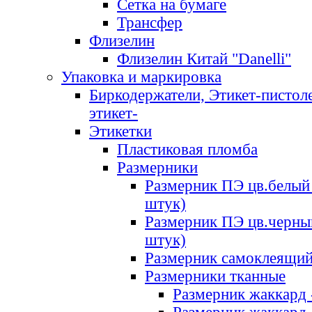
Сетка на бумаге
Трансфер
Флизелин
Флизелин Китай "Danelli"
Упаковка и маркировка
Биркодержатели, Этикет-пистоле
этикет-
Этикетки
Пластиковая пломба
Размерники
Размерник ПЭ цв.белый 
штук)
Размерник ПЭ цв.черны
штук)
Размерник самоклеящи
Размерники тканные
Размерник жаккард 