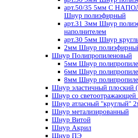
арт.50/35 5мм С НА
Шнур полиэфирный
арт.31 3мм Шнур полиэ
наполнителем
арт.30 5мм Шнур кругл
2мм Шнур полиэфирны
Шнур Полипропиленовый
5мм Шнур полипропил
6мм Шнур полипропил
8мм Шнур полипропил
Шнур эластичный плоский 
Шнур со светоотражающей
Шнур атласный "круглый" 
Шнур метализированный
Шнур Витой
Шнур Акрил
Шнур ПЭ