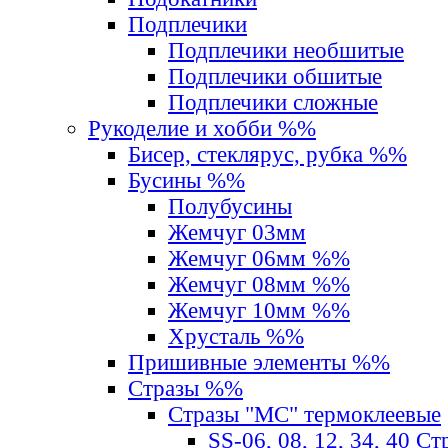
Подплечики
Подплечики необшитые
Подплечики обшитые
Подплечики сложные
Рукоделие и хобби %%
Бисер, стеклярус, рубка %%
Бусины %%
Полубусины
Жемчуг 03мм
Жемчуг 06мм %%
Жемчуг 08мм %%
Жемчуг 10мм %%
Хрусталь %%
Пришивные элементы %%
Стразы %%
Стразы "MС" термоклеевые
SS-06, 08, 12, 34, 40 С