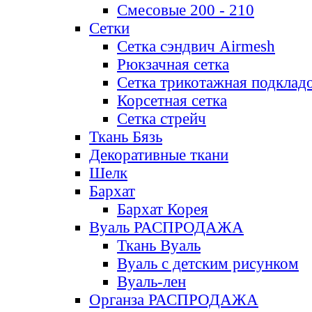
Смесовые 200 - 210
Сетки
Сетка сэндвич Airmesh
Рюкзачная сетка
Сетка трикотажная подклад
Корсетная сетка
Сетка стрейч
Ткань Бязь
Декоративные ткани
Шелк
Бархат
Бархат Корея
Вуаль РАСПРОДАЖА
Ткань Вуаль
Вуаль с детским рисунком
Вуаль-лен
Органза РАСПРОДАЖА