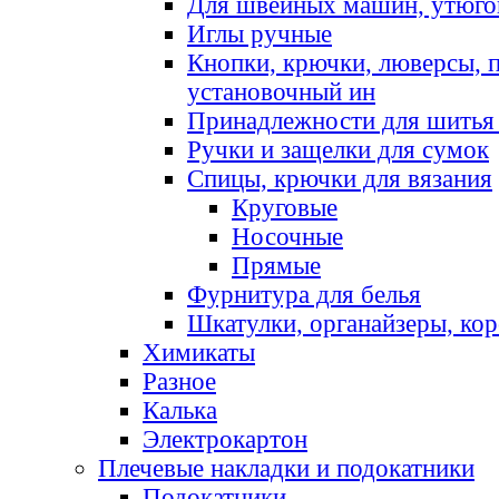
Для швейных машин, утюго
Иглы ручные
Кнопки, крючки, люверсы, 
установочный ин
Принадлежности для шитья 
Ручки и защелки для сумок
Спицы, крючки для вязания
Круговые
Носочные
Прямые
Фурнитура для белья
Шкатулки, органайзеры, кор
Химикаты
Разное
Калька
Электрокартон
Плечевые накладки и подокатники
Подокатники