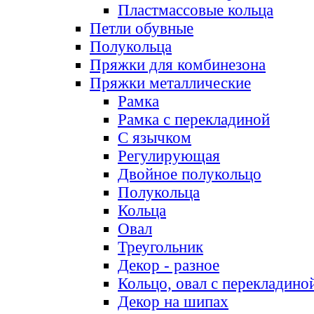
Пластмассовые кольца
Петли обувные
Полукольца
Пряжки для комбинезона
Пряжки металлические
Рамка
Рамка с перекладиной
С язычком
Регулирующая
Двойное полукольцо
Полукольца
Кольца
Овал
Треугольник
Декор - разное
Кольцо, овал с перекладино
Декор на шипах