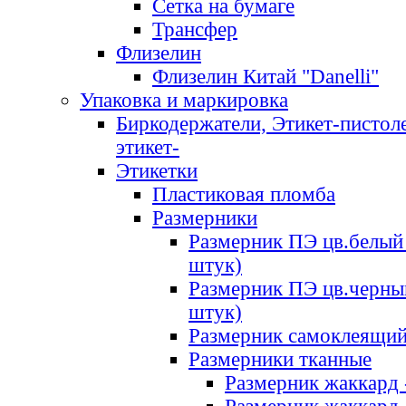
Сетка на бумаге
Трансфер
Флизелин
Флизелин Китай "Danelli"
Упаковка и маркировка
Биркодержатели, Этикет-пистоле
этикет-
Этикетки
Пластиковая пломба
Размерники
Размерник ПЭ цв.белый 
штук)
Размерник ПЭ цв.черны
штук)
Размерник самоклеящи
Размерники тканные
Размерник жаккард 