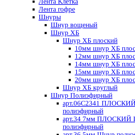
Лента Клетка
Лента гофре
Шнуры
Шнур вощеный
Шнур ХБ
Шнур ХБ плоский
10мм шнур ХБ пло
12мм шнур ХБ пло
14мм шнур ХБ пло
15мм шнур ХБ пло
20мм шнур ХБ пло
Шнур ХБ круглый
Шнур Полиэфирный
арт.06С2341 ПЛОСКИ
полиэфирный
арт.34 7мм ПЛОСКИЙ
полиэфирный
арт.36 5мм Шнур поли