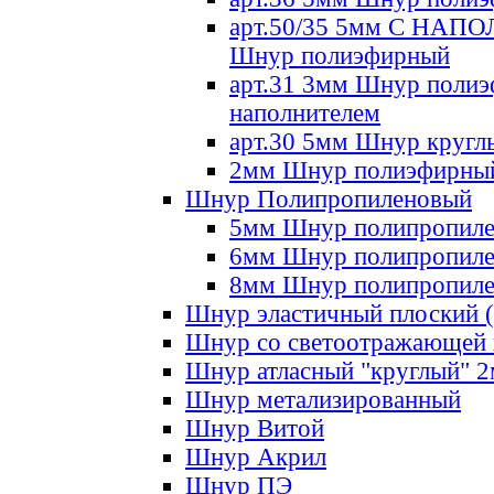
арт.50/35 5мм С НА
Шнур полиэфирный
арт.31 3мм Шнур полиэ
наполнителем
арт.30 5мм Шнур кругл
2мм Шнур полиэфирны
Шнур Полипропиленовый
5мм Шнур полипропил
6мм Шнур полипропил
8мм Шнур полипропил
Шнур эластичный плоский 
Шнур со светоотражающей
Шнур атласный "круглый" 
Шнур метализированный
Шнур Витой
Шнур Акрил
Шнур ПЭ