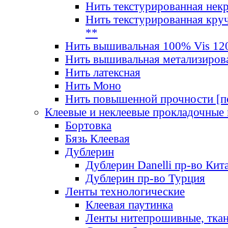
Нить текстурированная нек
Нить текстурированная круч
**
Нить вышивальная 100% Vis 120
Нить вышивальная метализиров
Нить латексная
Нить Моно
Нить повышенной прочности [под
Клеевые и неклеевые прокладочные
Бортовка
Бязь Клеевая
Дублерин
Дублерин Danelli пр-во Кит
Дублерин пр-во Турция
Ленты технологические
Клеевая паутинка
Ленты нитепрошивные, ткан