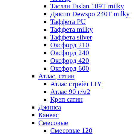
Таслан Taslan 189T milky
Дюспо Dewspo 240T milky
Таффета PU
Таффета milky
Таффета silver
Оксфорд 210
Оксфорд 240
Оксфорд 420
Оксфорд 600
Атлас, сатин
Атлас стрейч LIY
Атлас 90 г/м2
Креп сатин
Джинса
Канвас
Смесовые
Смесовые 120