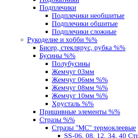
Подплечики
Подплечики необшитые
Подплечики обшитые
Подплечики сложные
Рукоделие и хобби %%
Бисер, стеклярус, рубка %%
Бусины %%
Полубусины
Жемчуг 03мм
Жемчуг 06мм %%
Жемчуг 08мм %%
Жемчуг 10мм %%
Хрусталь %%
Пришивные элементы %%
Стразы %%
Стразы "MС" термоклеевые
SS-06, 08, 12, 34, 40 С