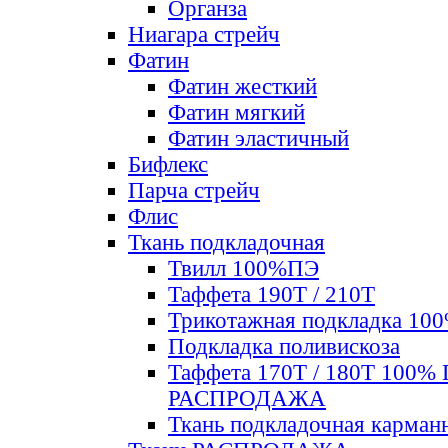
Органза
Ниагара стрейч
Фатин
Фатин жесткий
Фатин мягкий
Фатин элаcтичный
Бифлекс
Парча стрейч
Флис
Ткань подкладочная
Твилл 100%ПЭ
Таффета 190Т / 210Т
Трикотажная подкладка 10
Подкладка поливискоза
Таффета 170Т / 180Т 100%
РАСПРОДАЖА
Ткань подкладочная карман