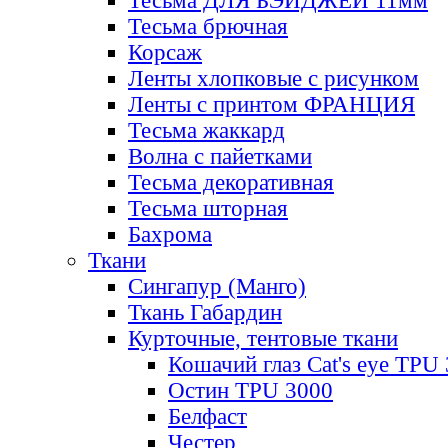
Тесьма ДЛЯ БЭЙДЖЕЙ 11мм
Тесьма брючная
Корсаж
Ленты хлопковые с рисунком
Ленты с принтом ФРАНЦИЯ
Тесьма жаккард
Волна с пайетками
Тесьма декоративная
Тесьма шторная
Бахрома
Ткани
Сингапур (Манго)
Ткань Габардин
Курточные, тентовые ткани
Кошачий глаз Cat's eye TPU
Остин TPU 3000
Белфаст
Честер