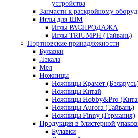
устройства
Запчасти к раскройному обору
Иглы для ШМ
Иглы РАСПРОДАЖА
Иглы TRIUMPH (Тайвань)
Портновские принадлежности
Булавки
Лекала
Мел
Ножницы
Ножницы Крамет (Беларусь
Ножницы Китай
Ножницы Hobby&Pro (Кита
Ножницы Aurora (Тайвань)
Ножницы Finny (Германия)
Продукция в блистерной упаков
Булавки